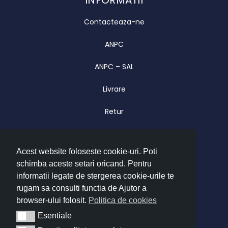
INFORMATII
Contacteaza-ne
ANPC
ANPC – SAL
Livrare
Retur
Garantie
Acest website foloseste cookie-uri. Poti
CONTACT
schimba aceste setari oricand. Pentru
Luni – Vineri 09.00 – 17.00
informatii legate de stergerea cookie-urile te
office@imatrend.ro
rugam sa consulti functia de Ajutor a
browser-ului folosit.
Politica de cookies
+40 755 622 628
Esentiale
Esentiale