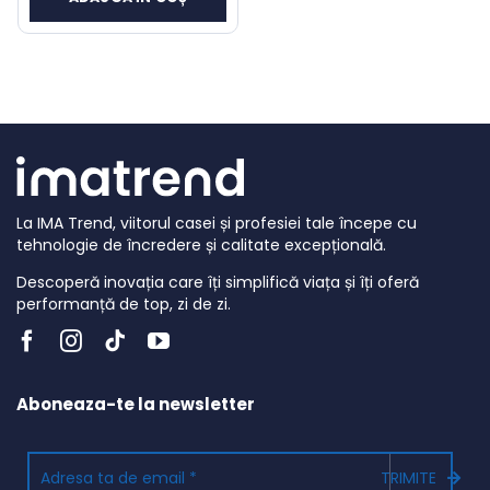
curent
a
este:
fost:
25 lei.
73 lei.
La IMA Trend, viitorul casei și profesiei tale începe cu
tehnologie de încredere și calitate excepțională.
Descoperă inovația care îți simplifică viața și îți oferă
performanță de top, zi de zi.
Aboneaza-te la newsletter
TRIMITE