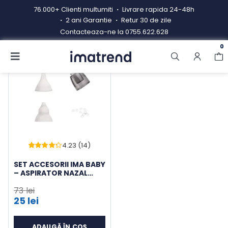
Skip
76.000+ Clienti multumiti
Livrare rapida 24-48h
to
2 ani Garantie
Retur 30 de zile
content
Contacteaza-ne la
0755.622.628
0
Toggle
-66%
Navigation
Produse
Resigilate
Contacteaza-ne
4.23 (14)
Hub electrocasnice
Evaluat
13
la
4.23
din
SET ACCESORII IMA BABY
Manual de instructiuni
5 pe baza a
– ASPIRATOR NAZAL
evaluări
BEBELUSI, 2 CAPETE
de la
73
lei
clienți
SILICON, BURETEI,
Blog
Prețul
RECIPIENT
25
lei
Prețul
inițial
ADAUGĂ ÎN COȘ