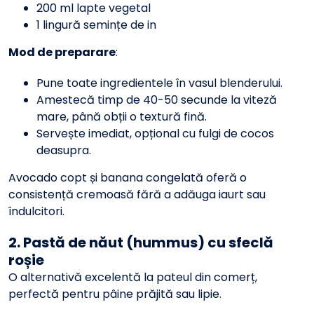
200 ml lapte vegetal
1 lingură semințe de in
Mod de preparare
:
Pune toate ingredientele în vasul blenderului.
Amestecă timp de 40-50 secunde la viteză
mare, până obții o textură fină.
Servește imediat, opțional cu fulgi de cocos
deasupra.
Avocado copt și banana congelată oferă o
consistență cremoasă fără a adăuga iaurt sau
îndulcitori.
2. Pastă de năut (hummus) cu sfeclă
roșie
O alternativă excelentă la pateul din comerț,
perfectă pentru pâine prăjită sau lipie.