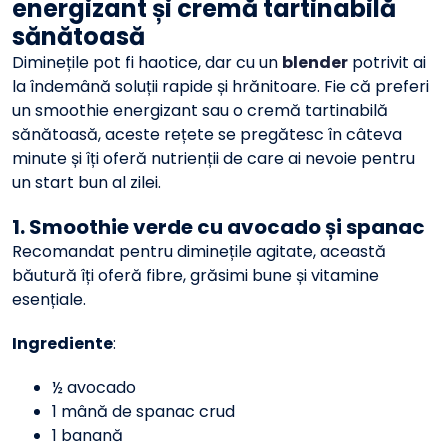
energizant și cremă tartinabilă
sănătoasă
Diminețile pot fi haotice, dar cu un
blender
potrivit ai
la îndemână soluții rapide și hrănitoare. Fie că preferi
un smoothie energizant sau o cremă tartinabilă
sănătoasă, aceste rețete se pregătesc în câteva
minute și îți oferă nutrienții de care ai nevoie pentru
un start bun al zilei.
1. Smoothie verde cu avocado și spanac
Recomandat pentru diminețile agitate, această
băutură îți oferă fibre, grăsimi bune și vitamine
esențiale.
Ingrediente
:
½ avocado
1 mână de spanac crud
1 banană