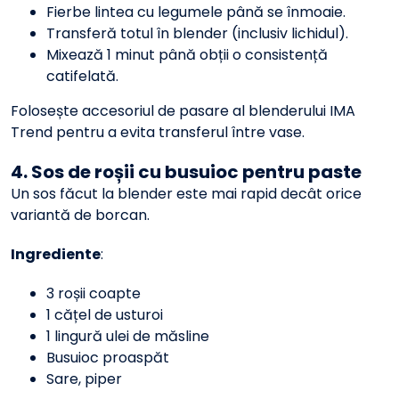
Fierbe lintea cu legumele până se înmoaie.
Transferă totul în blender (inclusiv lichidul).
Mixează 1 minut până obții o consistență
catifelată.
Folosește accesoriul de pasare al blenderului IMA
Trend pentru a evita transferul între vase.
4. Sos de roșii cu busuioc pentru paste
Un sos făcut la blender este mai rapid decât orice
variantă de borcan.
Ingrediente
:
3 roșii coapte
1 cățel de usturoi
1 lingură ulei de măsline
Busuioc proaspăt
Sare, piper