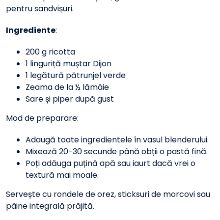
pentru sandvișuri.
Ingrediente
:
200 g ricotta
1 linguriță muștar Dijon
1 legătură pătrunjel verde
Zeama de la ½ lămâie
Sare și piper după gust
Mod de preparare:
Adaugă toate ingredientele în vasul blenderului.
Mixează 20-30 secunde până obții o pastă fină.
Poți adăuga puțină apă sau iaurt dacă vrei o
textură mai moale.
Servește cu rondele de orez, sticksuri de morcovi sau
pâine integrală prăjită.