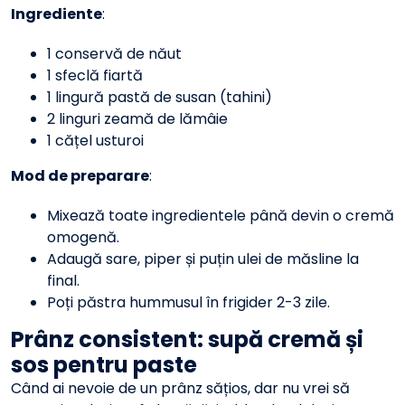
Ingrediente
:
1 conservă de năut
1 sfeclă fiartă
1 lingură pastă de susan (tahini)
2 linguri zeamă de lămâie
1 cățel usturoi
Mod de preparare
:
Mixează toate ingredientele până devin o cremă
omogenă.
Adaugă sare, piper și puțin ulei de măsline la
final.
Poți păstra hummusul în frigider 2-3 zile.
Prânz consistent: supă cremă și
sos pentru paste
Când ai nevoie de un prânz sățios, dar nu vrei să