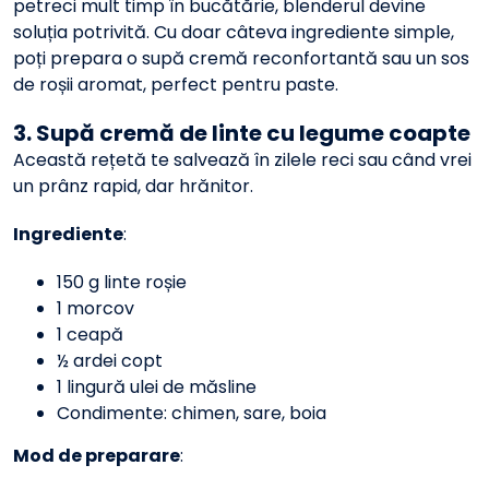
petreci mult timp în bucătărie, blenderul devine
soluția potrivită. Cu doar câteva ingrediente simple,
poți prepara o supă cremă reconfortantă sau un sos
de roșii aromat, perfect pentru paste.
3. Supă cremă de linte cu legume coapte
Această rețetă te salvează în zilele reci sau când vrei
un prânz rapid, dar hrănitor.
Ingrediente
:
150 g linte roșie
1 morcov
1 ceapă
½ ardei copt
1 lingură ulei de măsline
Condimente: chimen, sare, boia
Mod de preparare
: