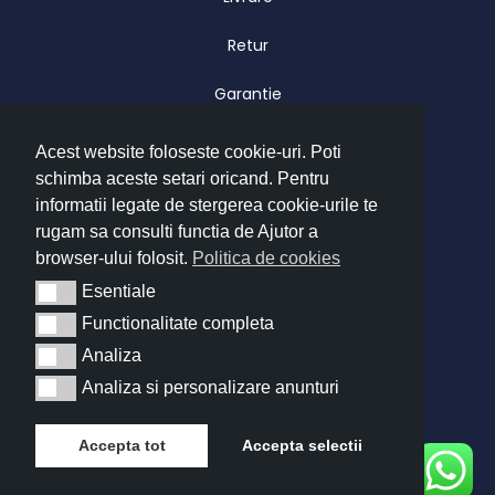
Retur
Garantie
CONTACT
Acest website foloseste cookie-uri. Poti
Luni – Vineri 09.00 – 17.00
schimba aceste setari oricand. Pentru
informatii legate de stergerea cookie-urile te
office@imatrend.ro
rugam sa consulti functia de Ajutor a
browser-ului folosit.
Politica de cookies
+40 755 622 628
Esentiale
Esentiale
Functionalitate completa
Functionalitate completa
Copyright © 2026 IMA Trend
Analiza
Analiza
Analiza si personalizare anunturi
Analiza si personalizare anunturi
Accepta tot
Accepta selectii