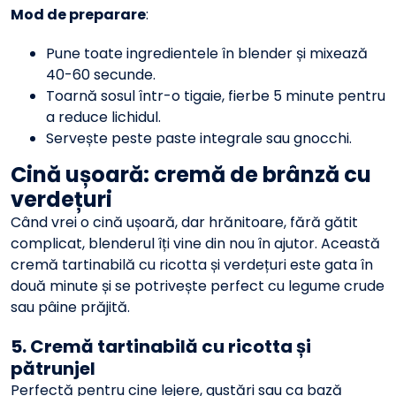
Mod de preparare
:
Pune toate ingredientele în blender și mixează
40-60 secunde.
Toarnă sosul într-o tigaie, fierbe 5 minute pentru
a reduce lichidul.
Servește peste paste integrale sau gnocchi.
Cină ușoară: cremă de brânză cu
verdețuri
Când vrei o cină ușoară, dar hrănitoare, fără gătit
complicat, blenderul îți vine din nou în ajutor. Această
cremă tartinabilă cu ricotta și verdețuri este gata în
două minute și se potrivește perfect cu legume crude
sau pâine prăjită.
5. Cremă tartinabilă cu ricotta și
pătrunjel
Perfectă pentru cine lejere, gustări sau ca bază