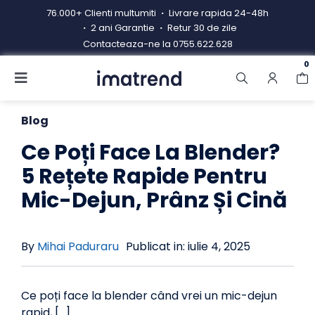
Skip
76.000+ Clienti multumiti
Livrare rapida 24-48h
to
2 ani Garantie
Retur 30 de zile
content
Contacteaza-ne la
0755.622.628
0
Toggle
Navigation
Produse
Blog
Resigilate
Ce Poți Face La Blender?
5 Rețete Rapide Pentru
Contacteaza-ne
Mic-Dejun, Prânz Și Cină
Hub electrocasnice
Manual de instructiuni
By
Mihai Paduraru
Publicat in: iulie 4, 2025
Blog
Ce poți face la blender când vrei un mic-dejun
rapid, [...]