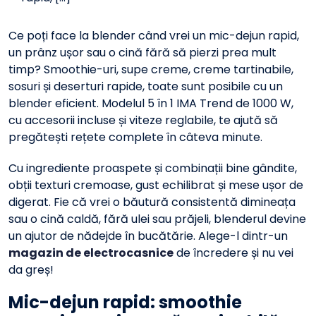
Ce poți face la blender când vrei un mic-dejun rapid,
un prânz ușor sau o cină fără să pierzi prea mult
timp? Smoothie-uri, supe creme, creme tartinabile,
sosuri și deserturi rapide, toate sunt posibile cu un
blender eficient. Modelul 5 în 1 IMA Trend de 1000 W,
cu accesorii incluse și viteze reglabile, te ajută să
pregătești rețete complete în câteva minute.
Cu ingrediente proaspete și combinații bine gândite,
obții texturi cremoase, gust echilibrat și mese ușor de
digerat. Fie că vrei o băutură consistentă dimineața
sau o cină caldă, fără ulei sau prăjeli, blenderul devine
un ajutor de nădejde în bucătărie. Alege-l dintr-un
magazin de electrocasnice
de încredere și nu vei
da greș!
Mic-dejun rapid: smoothie