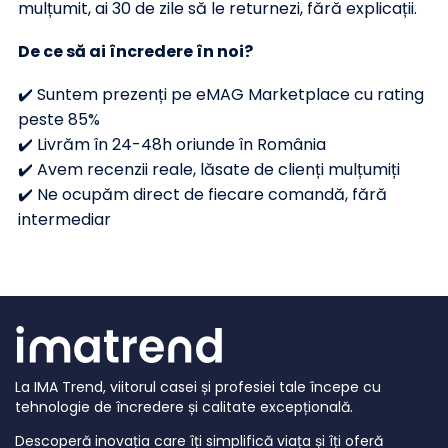
mulțumit, ai 30 de zile să le returnezi, fără explicații.
De ce să ai încredere în noi?
✔️ Suntem prezenți pe eMAG Marketplace cu rating
peste 85%
✔️ Livrăm în 24-48h oriunde în România
✔️ Avem recenzii reale, lăsate de clienți mulțumiți
✔️ Ne ocupăm direct de fiecare comandă, fără
intermediar
La IMA Trend, viitorul casei și profesiei tale începe cu
tehnologie de încredere și calitate excepțională.
Descoperă inovația care îți simplifică viața și îți oferă