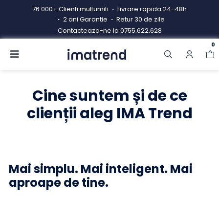
Skip
76.000+ Clienti multumiti
Livrare rapida 24-48h
to
2 ani Garantie
Retur 30 de zile
content
Contacteaza-ne la
0755.622.628
0
Toggle
Navigation
Produse
Cine suntem și de ce
Resigilate
clienții aleg IMA Trend
Contacteaza-ne
Hub electrocasnice
Manual de instructiuni
Mai simplu. Mai inteligent. Mai
aproape de tine.
Blog