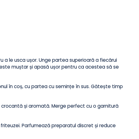
mințe
 se gătește repede, iar rezultatul este o crustă
.
tru a le usca ușor. Unge partea superioară a fiecărui
ele peste muștar și apasă ușor pentru ca acestea să se
somonul în coș, cu partea cu semințe în sus. Gătește timp