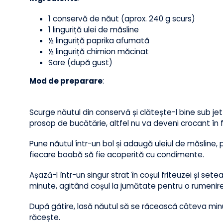
2. Năut crocant cu paprika afu
Ingrediente
:
1 conservă de năut (aprox. 240 g scurs)
1 linguriță ulei de măsline
½ linguriță paprika afumată
½ linguriță chimion măcinat
Sare (după gust)
Mod de preparare
:
Scurge năutul din conservă și clătește-l bine sub 
prosop de bucătărie, altfel nu va deveni crocant î
Pune năutul într-un bol și adaugă uleiul de măsli
fiecare boabă să fie acoperită cu condimente.
Așază-l într-un singur strat în coșul friteuzei ș