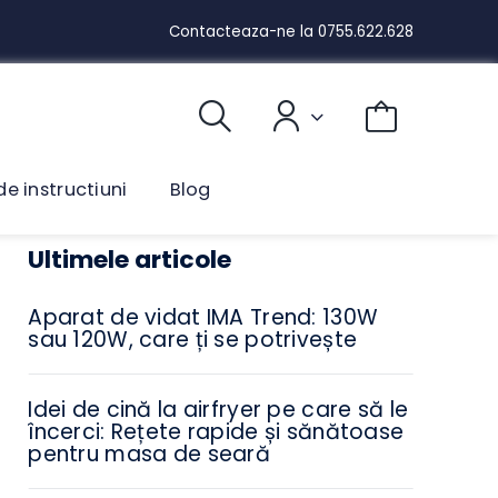
Contacteaza-ne la
0755.622.628
ual de instructiuni
Blog
Ultimele articole
Aparat de vidat IMA Trend: 130W
sau 120W, care ți se potrivește
Idei de cină la airfryer pe care să le
încerci: Rețete rapide și sănătoase
pentru masa de seară