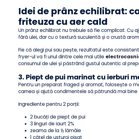
minute, agitând coșul la jumătate pentru o rumen
După gătire, lasă năutul să se răcească câteva 
răcește.
Idei de prânz echilibrat:
friteuza cu aer cald
Un prânz echilibrat nu trebuie să fie complicat. Cu
fără ulei, dar cu o textură suculentă și o crustă 
Fie că alegi pui sau pește, rezultatul este consist
fryer-ul va fi unul dintre cele mai utile
electroca
consumul de ulei și păstrând gustul autentic al p
3. Piept de pui marinat cu ierbur
Pentru un preparat fraged și aromat, folosește o
carnea și ajută condimentele să pătrundă mai bin
Ingrediente pentru 2 porții: