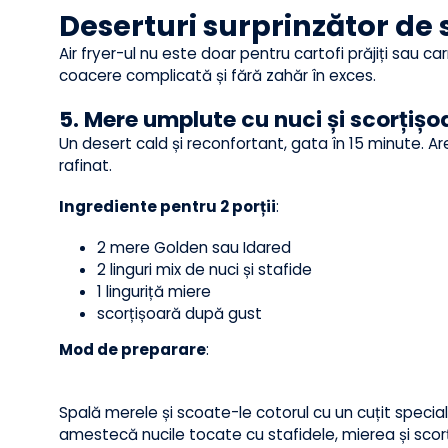
de 10 minute, fără să întorci fileurile.
Rezultat: Somonul rămâne roz în interior, cu o c
de legume la abur sau cartofi dulci.
Pont anti-miros
: Adaugă o felie de lămâie în co
mirosul de pește.
Deserturi surprinzător de
Air fryer-ul nu este doar pentru cartofi prăjiți sau
coacere complicată și fără zahăr în exces.
5. Mere umplute cu nuci și scorți
Un desert cald și reconfortant, gata în 15 minute.
rafinat.
Ingrediente pentru 2 porții
:
2 mere Golden sau Idared