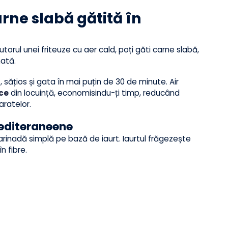
ire uniformă.
minute. Va deveni și mai crocant pe măsură ce se
 carne slabă gătită în
 ajutorul unei friteuze cu aer cald, poți găti carne slabă,
aromată.
ent, sățios și gata în mai puțin de 30 de minute. Air
snice
din locuință, economisindu-ți timp, reducând
reparatelor.
i mediteraneene
 marinadă simplă pe bază de iaurt. Iaurtul frăgezește
e în fibre.