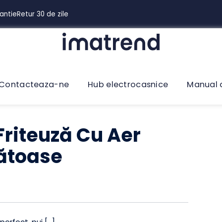
 Garantie
Retur 30 de zile
Contacteaza-ne
Hub electrocasnice
Man
O Friteuză Cu Aer
ănătoase