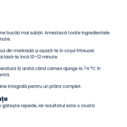
obține bucăți mai subțiri. Amestecă toate ingredientele
5 minute.
e pui din marinadă și așază-le în coșul friteuzei.
 mai lasă-le încă 10–12 minute.
emperatură îți arată când carnea ajunge la 74 °C în
culentă.
e pâine integrală pentru un prânz complet.