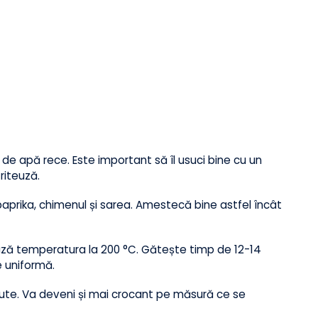
mată
jet de apă rece. Este important să îl usuci bine cu un
n friteuză.
ne, paprika, chimenul și sarea. Amestecă bine astfel încât
i setează temperatura la 200 °C. Gătește timp de 12-14