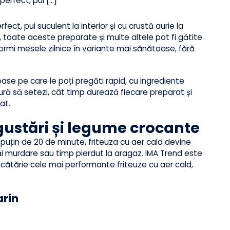
e perfect, pui [...]
erfect, pui suculent la interior și cu crustă aurie la
sică, toate aceste preparate și multe altele pot fi gătite
ansformi mesele zilnice în variante mai sănătoase, fără
toase pe care le poți pregăti rapid, cu ingrediente
atură să setezi, cât timp durează fiecare preparat și
aparat.
r: gustări și legume crocante
ai puțin de 20 de minute, friteuza cu aer cald devine
de tigăi murdare sau timp pierdut la aragaz. IMA Trend este
n bucătărie cele mai performante friteuze cu aer cald,
zmarin