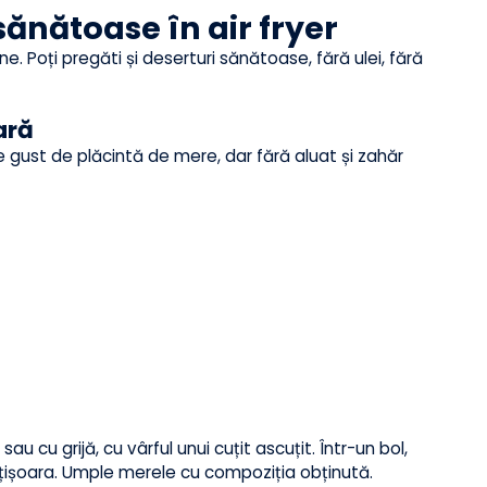
rustă crocantă și aromată. Merge perfect cu o garnitură
șul friteuzei. Parfumează preparatul discret și reduce
 sănătoase în air fryer
 carne. Poți pregăti și deserturi sănătoase, fără ulei, fără
șoară
 Are gust de plăcintă de mere, dar fără aluat și zahăr