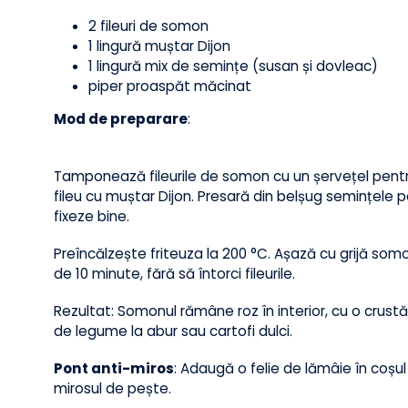
4. File de somon cu crustă de se
Somonul este perfect pentru friteuza cu aer cald:
crocantă și un interior delicat, bogat în Omega-3
Ingrediente
:
2 fileuri de somon
1 lingură muștar Dijon
1 lingură mix de semințe (susan și dovleac)
piper proaspăt măcinat
Mod de preparare
:
Tamponează fileurile de somon cu un șervețel pen
fileu cu muștar Dijon. Presară din belșug seminț
fixeze bine.
Preîncălzește friteuza la 200 °C. Așază cu grijă 