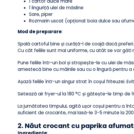
Ingrediente
:
1 cartof dulce mare
1 linguriță ulei de măsline
Sare, piper
Rozmarin uscat (opțional: boia dulce sau a
Mod de preparare
:
Spală cartoful bine și curăță-l de coajă dacă prefe
Cu cât feliile sunt mai uniforme, cu atât se vor gă
Pune feliile într-un bol și stropește-le cu ulei de
amestecă bine cu mâinile sau cu o lingură pentru
Așază feliile într-un singur strat în coșul friteuzei
Setează air fryer-ul la 180 °C și gătește-le timp 
La jumătatea timpului, agită ușor coșul pentru a î
suficient de crocante, mai lasă-le 3-5 minute la 