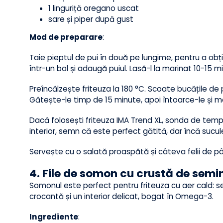
2 bucăți de piept de pui
3 linguri de iaurt 2%
zeama de la ½ lămâie
1 cățel de usturoi pisat
1 linguriță oregano uscat
sare și piper după gust
Mod de preparare
:
Taie pieptul de pui în două pe lungime, pentru a 
într-un bol și adaugă puiul. Lasă-l la marinat 10-1
Preîncălzește friteuza la 180 °C. Scoate bucățile d
Gătește-le timp de 15 minute, apoi întoarce-le și
Dacă folosești friteuza IMA Trend XL, sonda de t
interior, semn că este perfect gătită, dar încă su
Servește cu o salată proaspătă și câteva felii d