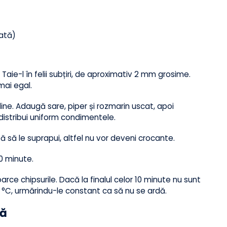
fumată)
ri. Taie-l în felii subțiri, de aproximativ 2 mm grosime.
ti mai egal.
 măsline. Adaugă sare, piper și rozmarin uscat, apoi
 a distribui uniform condimentele.
. Evită să le suprapui, altfel nu vor deveni crocante.
de 10 minute.
ntoarce chipsurile. Dacă la finalul celor 10 minute nu sunt
200 °C, urmărindu-le constant ca să nu se ardă.