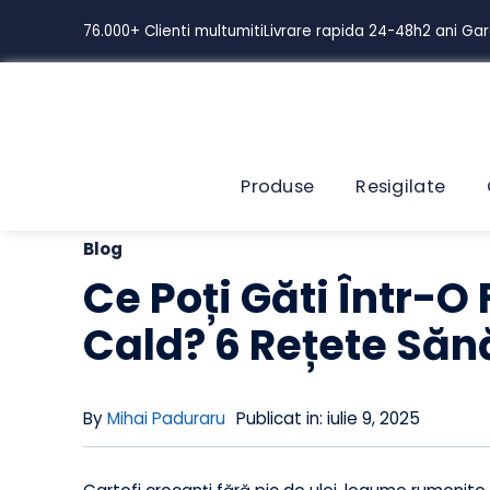
Skip
76.000+ Clienti multumiti
Livrare rapida 24-48h
2 ani
to
content
Produse
Resigilate
Blog
Ce Poți Găti Într-
Cald? 6 Rețete S
By
Mihai Paduraru
Publicat in: iulie 9, 2025