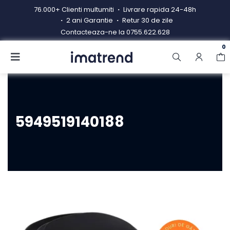
Skip
76.000+ Clienti multumiti
Livrare rapida 24-48h
to
2 ani Garantie
Retur 30 de zile
content
Contacteaza-ne la
0755.622.628
0
Toggle
Navigation
Produse
Resigilate
5949519140188
Contacteaza-ne
Hub electrocasnice
Manual de instructiuni
Blog