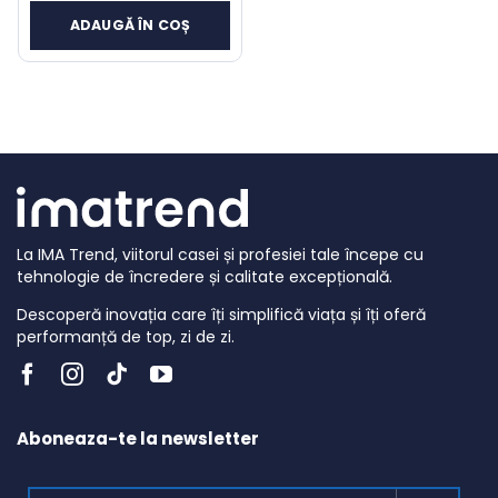
inițial
curent
ADAUGĂ ÎN COȘ
a
este:
fost:
25 lei.
67 lei.
La IMA Trend, viitorul casei și profesiei tale începe cu
tehnologie de încredere și calitate excepțională.
Descoperă inovația care îți simplifică viața și îți oferă
performanță de top, zi de zi.
Aboneaza-te la newsletter