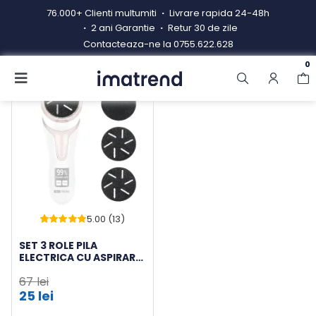
Skip
76.000+ Clienti multumiti
Livrare rapida 24-48h
to
2 ani Garantie
Retur 30 de zile
content
Contacteaza-ne la
0755.622.628
0
Toggle
-63%
Navigation
Produse
Resigilate
Contacteaza-ne
Hub electrocasnice
5.00 (13)
Manual de instructiuni
Evaluat
13
la
5.00
din 5
SET 3 ROLE PILA
pe baza a
ELECTRICA CU ASPIRARE
evaluări de
Blog
IMA TREND – NEGRU,
la clienți
67
lei
CALUS SI PIELE MOARTA
Prețul
25
lei
Prețul