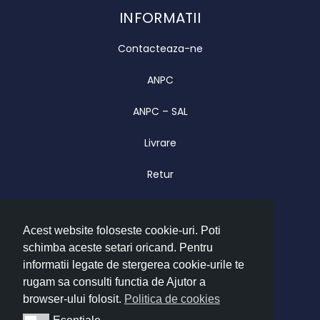
INFORMATII
Contacteaza-ne
ANPC
ANPC – SAL
Livrare
Retur
Garantie
Acest website foloseste cookie-uri. Poti
CONTACT
schimba aceste setari oricand. Pentru
Luni – Vineri 09.00 – 17.00
informatii legate de stergerea cookie-urile te
office@imatrend.ro
rugam sa consulti functia de Ajutor a
browser-ului folosit.
Politica de cookies
+40 755 622 628