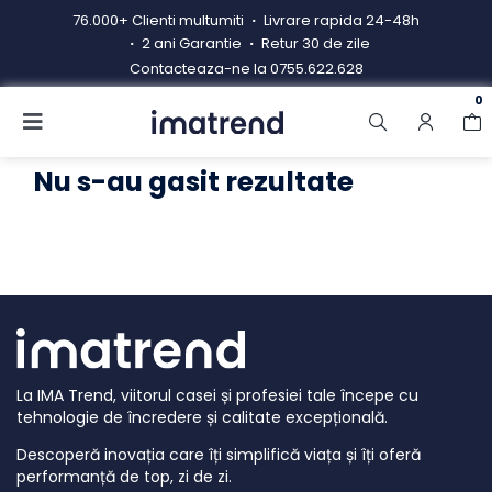
Skip
76.000+ Clienti multumiti
Livrare rapida 24-48h
to
2 ani Garantie
Retur 30 de zile
content
Contacteaza-ne la
0755.622.628
0
Toggle
Navigation
Produse
Nu s-au gasit rezultate
Resigilate
Contacteaza-ne
Hub electrocasnice
Manual de instructiuni
La IMA Trend, viitorul casei și profesiei tale începe cu
Blog
tehnologie de încredere și calitate excepțională.
Descoperă inovația care îți simplifică viața și îți oferă
performanță de top, zi de zi.