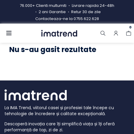
Skip
76.000+ Clienti multumiti
Livrare rapida 24-48h
to
2 ani Garantie
Retur 30 de zile
content
Contacteaza-ne la
0755.622.628
0
Toggle
Navigation
Produse
Nu s-au gasit rezultate
Resigilate
Contacteaza-ne
Hub electrocasnice
Manual de instructiuni
La IMA Trend, viitorul casei și profesiei tale începe cu
Blog
tehnologie de încredere și calitate excepțională.
Descoperă inovația care îți simplifică viața și îți oferă
performanță de top, zi de zi.