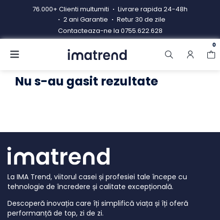
Skip
76.000+ Clienti multumiti
Livrare rapida 24-48h
to
2 ani Garantie
Retur 30 de zile
content
Contacteaza-ne la
0755.622.628
0
Toggle
Navigation
Produse
Nu s-au gasit rezultate
Resigilate
Contacteaza-ne
Hub electrocasnice
Manual de instructiuni
La IMA Trend, viitorul casei și profesiei tale începe cu
Blog
tehnologie de încredere și calitate excepțională.
Descoperă inovația care îți simplifică viața și îți oferă
performanță de top, zi de zi.