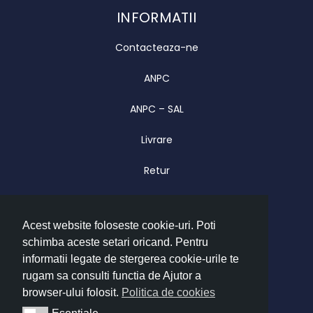
INFORMATII
Contacteaza-ne
ANPC
ANPC – SAL
Livrare
Retur
Garantie
Acest website foloseste cookie-uri. Poti
CONTACT
schimba aceste setari oricand. Pentru
Luni – Vineri 09.00 – 17.00
informatii legate de stergerea cookie-urile te
office@imatrend.ro
rugam sa consulti functia de Ajutor a
browser-ului folosit.
Politica de cookies
+40 755 622 628