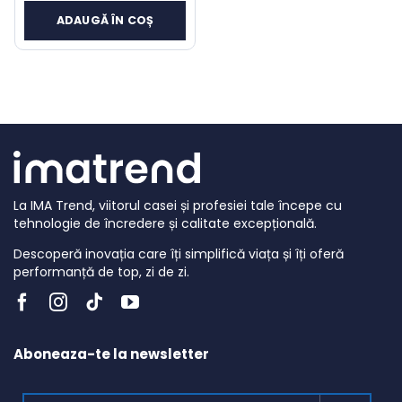
inițial
curent
ADAUGĂ ÎN COȘ
a
este:
fost:
149 lei.
289 lei.
La IMA Trend, viitorul casei și profesiei tale începe cu
tehnologie de încredere și calitate excepțională.
Descoperă inovația care îți simplifică viața și îți oferă
performanță de top, zi de zi.
Aboneaza-te la newsletter