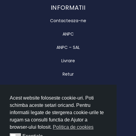
INFORMATII
Contacteaza-ne
ANPC
ANPC – SAL
Livrare
Retur
Garantie
Acest website foloseste cookie-uri. Poti
CONTACT
schimba aceste setari oricand. Pentru
Luni – Vineri 09.00 – 17.00
informatii legate de stergerea cookie-urile te
office@imatrend.ro
rugam sa consulti functia de Ajutor a
browser-ului folosit.
Politica de cookies
+40 755 622 628