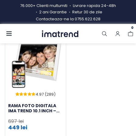
Skip
76.000+ Clienti multumiti
Livrare rapida 24-48h
to
2 ani Garantie
Retur 30 de zile
content
Contacteaza-ne la
0755.622.628
0
Toggle
-36%
Navigation
Produse
Resigilate
Contacteaza-ne
Hub electrocasnice
4.97 (289)
Manual de instructiuni
Evaluat
288
la
4.97
din 5
RAMA FOTO DIGITALA
pe baza a
de
IMA TREND 10.1 INCH –
evaluări de
Blog
TOUCHSCREEN,
la clienți
697
lei
APLICATIE FRAMEO,
Prețul
32GB, ALB
449
lei
Prețul