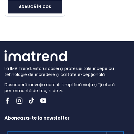
inițial
curent
ADAUGĂ ÎN COȘ
a
este:
fost:
449 lei.
697 lei.
La IMA Trend, viitorul casei și profesiei tale începe cu
tehnologie de încredere și calitate excepțională.
Descoperă inovația care îți simplifică viața și îți oferă
performanță de top, zi de zi.
Aboneaza-te la newsletter