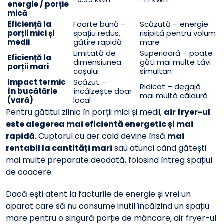
energie / porție
mică
Eficiență la
Foarte bună –
Scăzută – energie
porții mici și
spațiu redus,
risipită pentru volum
medii
gătire rapidă
mare
Limitată de
Superioară – poate
Eficiență la
dimensiunea
găti mai multe tăvi
porții mari
coșului
simultan
Impact termic
Scăzut –
Ridicat – degajă
în bucătărie
încălzește doar
mai multă căldură
(vară)
local
Pentru gătitul zilnic în porții mici și medii,
air fryer-ul
este alegerea mai eficientă energetic și mai
rapidă
. Cuptorul cu aer cald devine însă
mai
rentabil la cantități mari
sau atunci când gătești
mai multe preparate deodată, folosind întreg spațiul
de coacere.
Dacă ești atent la facturile de energie și vrei un
aparat care să nu consume inutil încălzind un spațiu
mare pentru o singură porție de mâncare, air fryer-ul