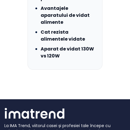
Avantajele
aparatului de vidat
alimente
Cat rezista
alimentele vidate
Aparat de vidat 130W
vs 120W
La IMA Trend, viitorul casei și profesiei tale începe cu