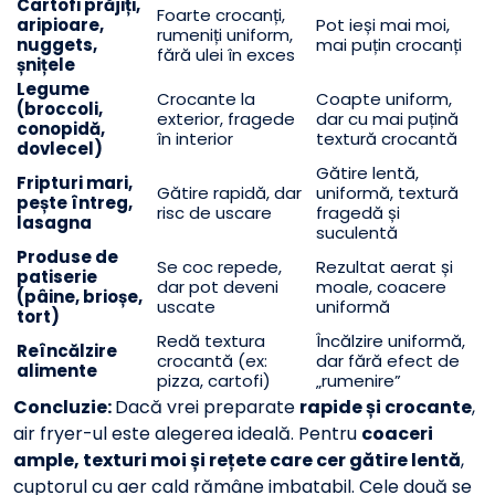
Cartofi prăjiți,
Foarte crocanți,
aripioare,
Pot ieși mai moi,
rumeniți uniform,
nuggets,
mai puțin crocanți
fără ulei în exces
șnițele
Legume
Crocante la
Coapte uniform,
(broccoli,
exterior, fragede
dar cu mai puțină
conopidă,
în interior
textură crocantă
dovlecel)
Gătire lentă,
Fripturi mari,
Gătire rapidă, dar
uniformă, textură
pește întreg,
risc de uscare
fragedă și
lasagna
suculentă
Produse de
Se coc repede,
Rezultat aerat și
patiserie
dar pot deveni
moale, coacere
(pâine, brioșe,
uscate
uniformă
tort)
Redă textura
Încălzire uniformă,
Reîncălzire
crocantă (ex:
dar fără efect de
alimente
pizza, cartofi)
„rumenire”
Concluzie:
Dacă vrei preparate
rapide și crocante
,
air fryer-ul este alegerea ideală. Pentru
coaceri
ample, texturi moi și rețete care cer gătire lentă
,
cuptorul cu aer cald rămâne imbatabil. Cele două se