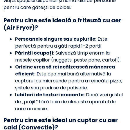
viață, spațiului disponibil și numărului de persoane
pentru care gătești de obicei.
Pentru cine este ideală o friteuză cu aer
(Air Fryer)?
Persoanele singure sau cuplurile:
Este
perfectă pentru a găti rapid 1-2 porții.
Părinții ocupați:
Salvează timp enorm la
mesele copiilor (nuggets, pește pane, cartofi).
Oricine vrea să reîncălzească mâncarea
eficient:
Este cea mai bună alternativă la
cuptorul cu microunde pentru a reîncălzi pizza,
șnițele sau produse de patiserie.
Iubitorii de texturi crocante:
Dacă vrei gustul
de „prăjit” fără baia de ulei, este aparatul de
care ai nevoie.
Pentru cine este ideal un cuptor cu aer
cald (Convecție)?