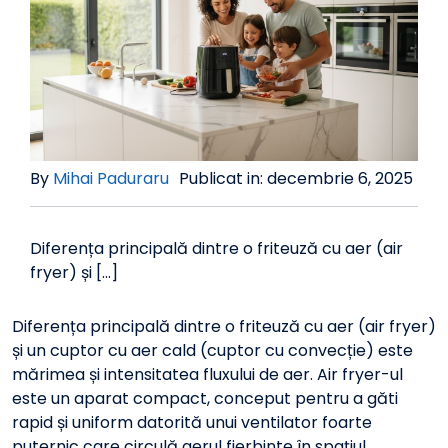
By
Mihai Paduraru
Publicat in: decembrie 6, 2025
Diferența principală dintre o friteuză cu aer (air
fryer) și [...]
Diferența principală dintre o friteuză cu aer (air fryer)
și un cuptor cu aer cald (cuptor cu convecție) este
mărimea și intensitatea fluxului de aer. Air fryer-ul
este un aparat compact, conceput pentru a găti
rapid și uniform datorită unui ventilator foarte
puternic care circulă aerul fierbinte în spațiul