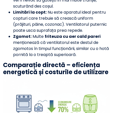
vei fi nevoit să gătești în mai multe tranșe,
scuturând des coșul.
Limitări la copt:
Nu este aparatul ideal pentru
copturi care trebuie să crească uniform
(prăjituri, pâine, cozonac). Ventilatorul puternic
poate usca suprafața prea repede.
Zgomot:
Multe
friteuza cu aer cald pareri
menționează că ventilatorul este destul de
zgomotos în timpul funcționării, similar cu o hotă
pornită la o treaptă superioară.
Comparație directă – eficiența
energetică și costurile de utilizare