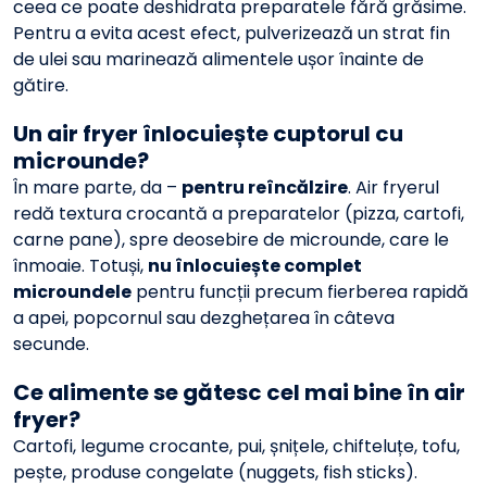
ceea ce poate deshidrata preparatele fără grăsime.
Pentru a evita acest efect, pulverizează un strat fin
de ulei sau marinează alimentele ușor înainte de
gătire.
Un air fryer înlocuiește cuptorul cu
microunde?
În mare parte, da –
pentru reîncălzire
. Air fryerul
redă textura crocantă a preparatelor (pizza, cartofi,
carne pane), spre deosebire de microunde, care le
înmoaie. Totuși,
nu înlocuiește complet
microundele
pentru funcții precum fierberea rapidă
a apei, popcornul sau dezghețarea în câteva
secunde.
Ce alimente se gătesc cel mai bine în air
fryer?
Cartofi, legume crocante, pui, șnițele, chifteluțe, tofu,
pește, produse congelate (nuggets, fish sticks).