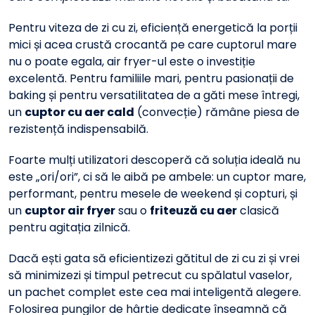
Pentru viteza de zi cu zi, eficiență energetică la porții
mici și acea crustă crocantă pe care cuptorul mare
nu o poate egala, air fryer-ul este o investiție
excelentă. Pentru familiile mari, pentru pasionații de
baking și pentru versatilitatea de a găti mese întregi,
un
cuptor cu aer cald
(convecție) rămâne piesa de
rezistență indispensabilă.
Foarte mulți utilizatori descoperă că soluția ideală nu
este „ori/ori”, ci să le aibă pe ambele: un cuptor mare,
performant, pentru mesele de weekend și copturi, și
un
cuptor air fryer
sau o
friteuză cu aer
clasică
pentru agitația zilnică.
Dacă ești gata să eficientizezi gătitul de zi cu zi și vrei
să minimizezi și timpul petrecut cu spălatul vaselor,
un pachet complet este cea mai inteligentă alegere.
Folosirea pungilor de hârtie dedicate înseamnă că