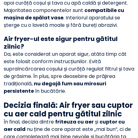
apoi curăță coșul și tava cu apă caldă și detergent.
Majoritatea componentelor sunt
compatibile cu
mașina de spălat vase
. Interiorul aparatului se
șterge cu o lavetă moale și fără bureți abrazivi.
Air fryer-ul este sigur pentru gătitul
zilnic?
Da, este considerat un aparat sigur, atâta timp cât
este folosit conform instrucțiunilor. Evită
supraîncărcarea coșului și curăță regulat filtrul și tava
de grăsime. În plus, spre deosebire de prăjirea
tradițională,
nu degajă fum sau mirosuri
persistente
în bucătărie.
Decizia finală: Air fryer sau cuptor
cu aer cald pentru gătitul zilnic
În final, decizia dintre
friteuza cu aer
și
cuptor cu
aer cald
nu ține de care aparat este „mai bun”, ci de
care
completează
mai bine nevoile și bucătăria ta.