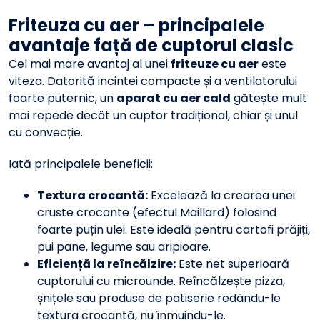
Friteuza cu aer – principalele
avantaje față de cuptorul clasic
Cel mai mare avantaj al unei
friteuze cu aer
este
viteza. Datorită incintei compacte și a ventilatorului
foarte puternic, un
aparat cu aer cald
gătește mult
mai repede decât un cuptor tradițional, chiar și unul
cu convecție.
Iată principalele beneficii:
Textura crocantă:
Excelează la crearea unei
cruste crocante (efectul Maillard) folosind
foarte puțin ulei. Este ideală pentru cartofi prăjiți,
pui pane, legume sau aripioare.
Eficiență la reîncălzire:
Este net superioară
cuptorului cu microunde. Reîncălzește pizza,
șnițele sau produse de patiserie redându-le
textura crocantă, nu înmuindu-le.