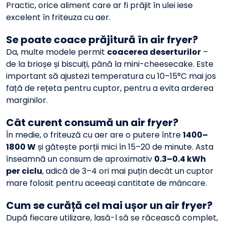
Practic, orice aliment care ar fi prăjit în ulei iese
excelent în friteuza cu aer.
Se poate coace prăjitură în air fryer?
Da, multe modele permit
coacerea deserturilor
–
de la brioșe și biscuiți, până la mini-cheesecake. Este
important să ajustezi temperatura cu 10–15°C mai jos
față de rețeta pentru cuptor, pentru a evita arderea
marginilor.
Cât curent consumă un air fryer?
În medie, o friteuză cu aer are o putere între
1400–
1800 W
și gătește porții mici în 15–20 de minute. Asta
înseamnă un consum de aproximativ
0.3–0.4 kWh
per ciclu
, adică de 3–4 ori mai puțin decât un cuptor
mare folosit pentru aceeași cantitate de mâncare.
Cum se curăță cel mai ușor un air fryer?
După fiecare utilizare, lasă-l să se răcească complet,