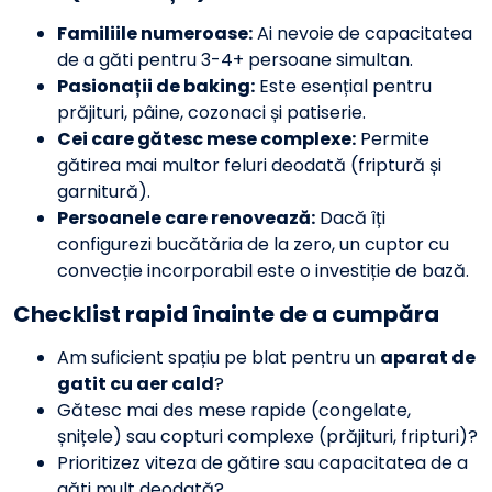
Familiile numeroase:
Ai nevoie de capacitatea
de a găti pentru 3-4+ persoane simultan.
Pasionații de baking:
Este esențial pentru
prăjituri, pâine, cozonaci și patiserie.
Cei care gătesc mese complexe:
Permite
gătirea mai multor feluri deodată (friptură și
garnitură).
Persoanele care renovează:
Dacă îți
configurezi bucătăria de la zero, un cuptor cu
convecție incorporabil este o investiție de bază.
Checklist rapid înainte de a cumpăra
Am suficient spațiu pe blat pentru un
aparat de
gatit cu aer cald
?
Gătesc mai des mese rapide (congelate,
șnițele) sau copturi complexe (prăjituri, fripturi)?
Prioritizez viteza de gătire sau capacitatea de a
găti mult deodată?