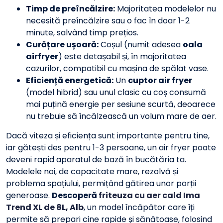
Timp de preîncălzire:
Majoritatea modelelor nu
necesită preîncălzire sau o fac în doar 1-2
minute, salvând timp prețios.
Curățare ușoară:
Coșul (numit adesea
oala
airfryer
) este detașabil și, în majoritatea
cazurilor, compatibil cu mașina de spălat vase.
Eficiență energetică:
Un
cuptor air fryer
(model hibrid) sau unul clasic cu coș consumă
mai puțină energie per sesiune scurtă, deoarece
nu trebuie să încălzească un volum mare de aer.
Dacă viteza și eficiența sunt importante pentru tine,
iar gătești des pentru 1-3 persoane, un air fryer poate
deveni rapid aparatul de bază în bucătăria ta.
Modelele noi, de capacitate mare, rezolvă și
problema spațiului, permițând gătirea unor porții
generoase.
Descoperă
friteuza cu aer cald Ima
Trend XL de 8L, Alb
, un model încăpător care îți
permite să prepari cine rapide și sănătoase, folosind