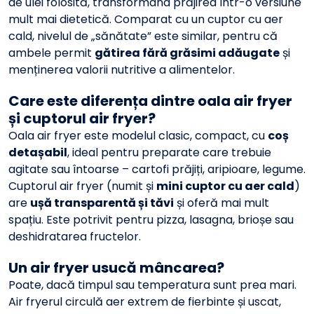
de ulei folosită, transformând prăjirea într-o versiune
mult mai dietetică. Comparat cu un cuptor cu aer
cald, nivelul de „sănătate” este similar, pentru că
ambele permit
gătirea fără grăsimi adăugate
și
menținerea valorii nutritive a alimentelor.
Care este diferența dintre oala air fryer
și cuptorul air fryer?
Oala air fryer este modelul clasic, compact, cu
coș
detașabil
, ideal pentru preparate care trebuie
agitate sau întoarse – cartofi prăjiți, aripioare, legume.
Cuptorul air fryer (numit și
mini cuptor cu aer cald
)
are
ușă transparentă și tăvi
și oferă mai mult
spațiu. Este potrivit pentru pizza, lasagna, brioșe sau
deshidratarea fructelor.
Un air fryer usucă mâncarea?
Poate, dacă timpul sau temperatura sunt prea mari.
Air fryerul circulă aer extrem de fierbinte și uscat,