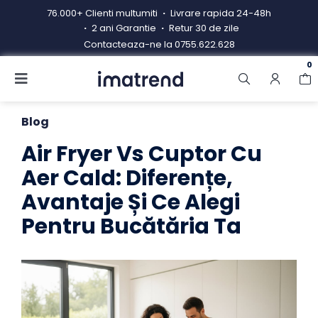
Skip
76.000+ Clienti multumiti
Livrare rapida 24-48h
to
2 ani Garantie
Retur 30 de zile
content
Contacteaza-ne la
0755.622.628
0
Toggle
Navigation
Produse
Blog
Resigilate
Air Fryer Vs Cuptor Cu
Aer Cald: Diferențe,
Contacteaza-ne
Avantaje Și Ce Alegi
Hub electrocasnice
Pentru Bucătăria Ta
Manual de instructiuni
Blog