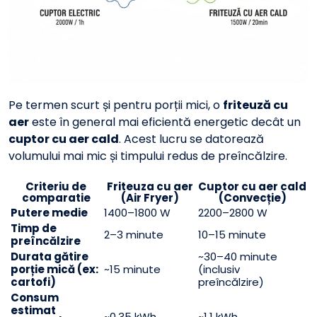
Pe termen scurt și pentru porții mici, o
friteuză cu
aer
este în general mai eficientă energetic decât un
cuptor cu aer cald
. Acest lucru se datorează
volumului mai mic și timpului redus de preîncălzire.
Criteriu de
Friteuza cu aer
Cuptor cu aer cald
comparatie
(Air Fryer)
(Convecție)
Putere medie
1400–1800 W
2200–2800 W
Timp de
2–3 minute
10–15 minute
preîncălzire
Durata gătire
~30–40 minute
porție mică (ex:
~15 minute
(inclusiv
cartofi)
preîncălzire)
Consum
estimat
~0.35 kWh
~1.1 kWh