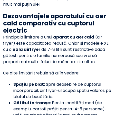
mult mai puțin ulei.
Dezavantajele aparatului cu aer
cald comparativ cu cuptorul
electric
Principala limitare a unui
aparat cu aer cald
(air
fryer) este capacitatea redusă. Chiar și modelele XL
cu o
oala airfryer
de 7-8 litri sunt restrictive dacă
gătești pentru o familie numeroasă sau vrei să
prepari mai multe feluri de mâncare simultan.
Ce alte limitări trebuie să ai în vedere:
Spațiu pe blat:
Spre deosebire de cuptorul
incorporabil, air fryer-ul ocupă spațiu valoros pe
blatul de bucătărie.
Gătitul în tranșe:
Pentru cantități mari (de
exemplu, cartofi prăjiți pentru 4-5 persoane),