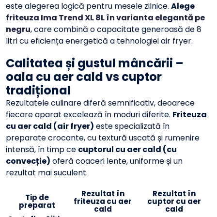
este alegerea logică pentru mesele zilnice.
Alege
friteuza Ima Trend XL 8L în varianta elegantă pe
negru
, care combină o capacitate generoasă de 8
litri cu eficiența energetică a tehnologiei air fryer.
Calitatea și gustul mâncării –
oala cu aer cald vs cuptor
tradițional
Rezultatele culinare diferă semnificativ, deoarece
fiecare aparat excelează în moduri diferite.
Friteuza
cu aer cald (air fryer)
este specializată în
preparate crocante, cu textură uscată și rumenire
intensă, în timp ce
cuptorul cu aer cald (cu
convecție)
oferă coaceri lente, uniforme și un
rezultat mai suculent.
Rezultat în
Rezultat în
Tip de
friteuza cu aer
cuptor cu aer
preparat
cald
cald