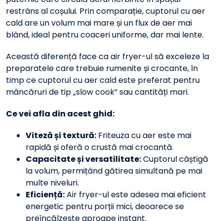
restrâns al coșului. Prin comparație, cuptorul cu aer
cald are un volum mai mare și un flux de aer mai
blând, ideal pentru coaceri uniforme, dar mai lente.
Această diferență face ca air fryer-ul să exceleze la
preparatele care trebuie rumenite și crocante, în
timp ce cuptorul cu aer cald este preferat pentru
mâncăruri de tip „slow cook” sau cantități mari.
Ce vei afla din acest ghid:
Viteză și textură:
Friteuza cu aer este mai
rapidă și oferă o crustă mai crocantă.
Capacitate și versatilitate:
Cuptorul câștigă
la volum, permițând gătirea simultană pe mai
multe niveluri.
Eficiență:
Air fryer-ul este adesea mai eficient
energetic pentru porții mici, deoarece se
preîncălzește aproape instant.