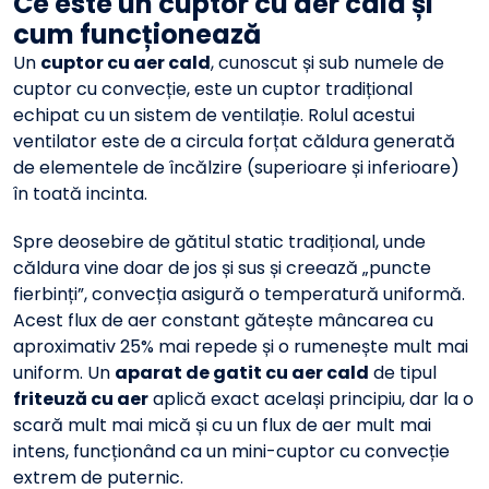
Ce este un cuptor cu aer cald și
cum funcționează
Un
cuptor cu aer cald
, cunoscut și sub numele de
cuptor cu convecție, este un cuptor tradițional
echipat cu un sistem de ventilație. Rolul acestui
ventilator este de a circula forțat căldura generată
de elementele de încălzire (superioare și inferioare)
în toată incinta.
Spre deosebire de gătitul static tradițional, unde
căldura vine doar de jos și sus și creează „puncte
fierbinți”, convecția asigură o temperatură uniformă.
Acest flux de aer constant gătește mâncarea cu
aproximativ 25% mai repede și o rumenește mult mai
uniform. Un
aparat de gatit cu aer cald
de tipul
friteuză cu aer
aplică exact același principiu, dar la o
scară mult mai mică și cu un flux de aer mult mai
intens, funcționând ca un mini-cuptor cu convecție
extrem de puternic.