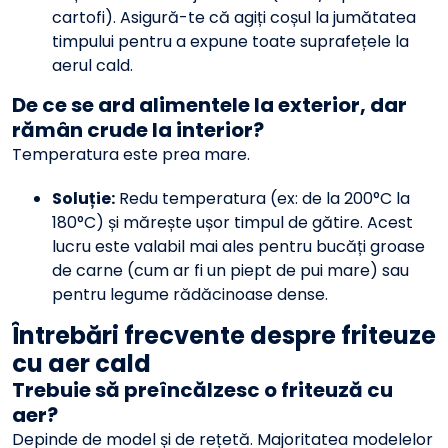
cartofi). Asigură-te că agiți coșul la jumătatea
timpului pentru a expune toate suprafețele la
aerul cald.
De ce se ard alimentele la exterior, dar
rămân crude la interior?
Temperatura este prea mare.
Soluție:
Redu temperatura (ex: de la 200°C la
180°C) și mărește ușor timpul de gătire. Acest
lucru este valabil mai ales pentru bucăți groase
de carne (cum ar fi un piept de pui mare) sau
pentru legume rădăcinoase dense.
Întrebări frecvente despre friteuze
cu aer cald
Trebuie să preîncălzesc o
friteuză cu
aer
?
Depinde de model și de rețetă. Majoritatea modelelor