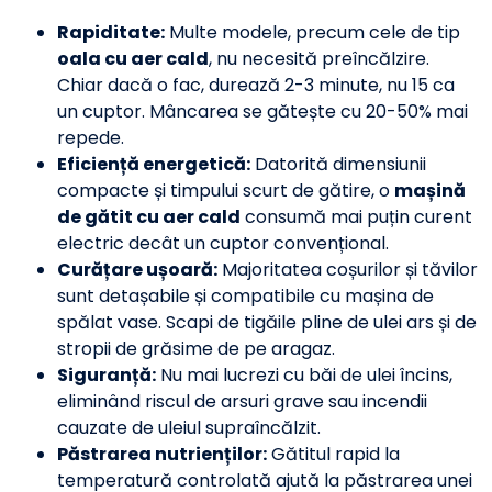
Rapiditate:
Multe modele, precum cele de tip
oala cu aer cald
, nu necesită preîncălzire.
Chiar dacă o fac, durează 2-3 minute, nu 15 ca
un cuptor. Mâncarea se gătește cu 20-50% mai
repede.
Eficiență energetică:
Datorită dimensiunii
compacte și timpului scurt de gătire, o
mașină
de gătit cu aer cald
consumă mai puțin curent
electric decât un cuptor convențional.
Curățare ușoară:
Majoritatea coșurilor și tăvilor
sunt detașabile și compatibile cu mașina de
spălat vase. Scapi de tigăile pline de ulei ars și de
stropii de grăsime de pe aragaz.
Siguranță:
Nu mai lucrezi cu băi de ulei încins,
eliminând riscul de arsuri grave sau incendii
cauzate de uleiul supraîncălzit.
Păstrarea nutrienților:
Gătitul rapid la
temperatură controlată ajută la păstrarea unei