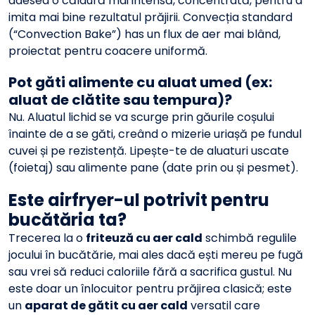
adesea o căldură mai intensă, concentrată, pentru a
imita mai bine rezultatul prăjirii. Convecția standard
(“Convection Bake”) has un flux de aer mai blând,
proiectat pentru coacere uniformă.
Pot găti alimente cu aluat umed (ex:
aluat de clătite sau tempura)?
Nu. Aluatul lichid se va scurge prin găurile coșului
înainte de a se găti, creând o mizerie uriașă pe fundul
cuvei și pe rezistență. Lipește-te de aluaturi uscate
(foietaj) sau alimente pane (date prin ou și pesmet).
Este airfryer-ul potrivit pentru
bucătăria ta?
Trecerea la o
friteuză cu aer cald
schimbă regulile
jocului în bucătărie, mai ales dacă ești mereu pe fugă
sau vrei să reduci caloriile fără a sacrifica gustul. Nu
este doar un înlocuitor pentru prăjirea clasică; este
un
aparat de gătit cu aer cald
versatil care