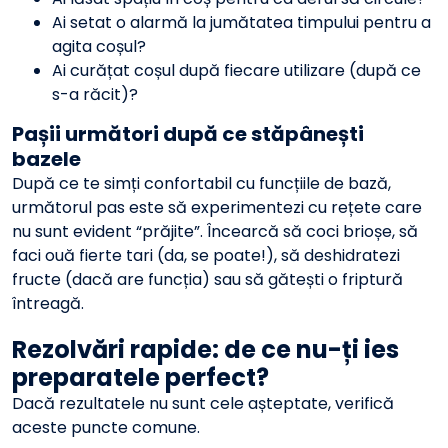
Ai setat o alarmă la jumătatea timpului pentru a
agita coșul?
Ai curățat coșul după fiecare utilizare (după ce
s-a răcit)?
Pașii următori după ce stăpânești
bazele
După ce te simți confortabil cu funcțiile de bază,
următorul pas este să experimentezi cu rețete care
nu sunt evident “prăjite”. Încearcă să coci brioșe, să
faci ouă fierte tari (da, se poate!), să deshidratezi
fructe (dacă are funcția) sau să gătești o friptură
întreagă.
Rezolvări rapide: de ce nu-ți ies
preparatele perfect?
Dacă rezultatele nu sunt cele așteptate, verifică
aceste puncte comune.