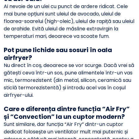
Ai nevoie de un ulei cu punct de ardere ridicat. Cele
mai bune opțiuni sunt uleiul de avocado, uleiul de
floarea-soarelui (high-oleic), uleiul de rapiță sau uleiul
de arahide. Evită uleiul de măsline extravirgin la
temperaturi mari, deoarece va scoate fum.
Pot pune lichide sau sosuri în oala
airfryer?
Nu direct în coș, deoarece se vor scurge. Dacă vrei să
gătești ceva într-un sos, pune alimentele într-un vas
mic, termorezistent (din metal, silicon, ceramică sau
sticlă termorezistentă) și introdu acel vas în coșul
airfryer-ului.
Care e diferența dintre funcția “Air Fry”
și “Convection” la un cuptor modern?
Sunt similare, dar funcția “Air Fry” dintr-un cuptor
dedicat folosește un ventilator mult mai puternic și