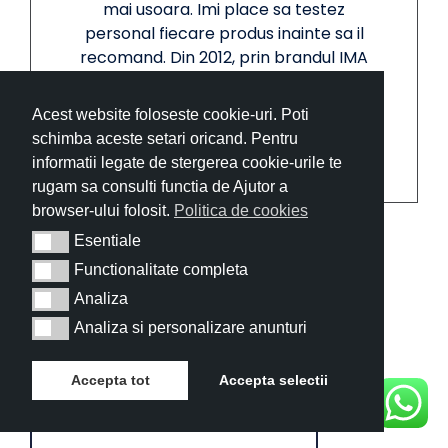
mai usoara. Imi place sa testez
personal fiecare produs inainte sa il
recomand. Din 2012, prin brandul IMA
Trend, incercam sa oferim doar
calitate, incredere si garantii reale
Acest website foloseste cookie-uri. Poti
clientilor nostri.
schimba aceste setari oricand. Pentru
informatii legate de stergerea cookie-urile te
rugam sa consulti functia de Ajutor a
browser-ului folosit.
Politica de cookies
Esentiale
Esentiale
Functionalitate completa
Functionalitate completa
Lasa un comentariu
Analiza
Analiza
Comment
Analiza si personalizare anunturi
Analiza si personalizare anunturi
Accepta tot
Accepta selectii