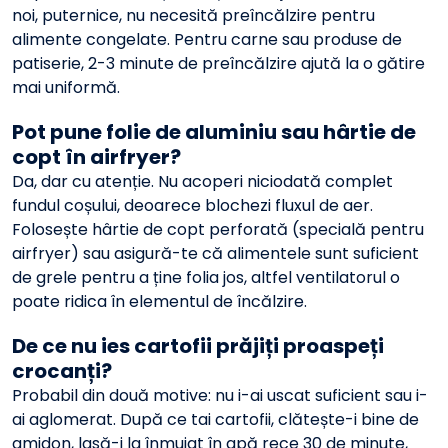
noi, puternice, nu necesită preîncălzire pentru
alimente congelate. Pentru carne sau produse de
patiserie, 2-3 minute de preîncălzire ajută la o gătire
mai uniformă.
Pot pune folie de aluminiu sau hârtie de
copt în airfryer?
Da, dar cu atenție. Nu acoperi niciodată complet
fundul coșului, deoarece blochezi fluxul de aer.
Folosește hârtie de copt perforată (specială pentru
airfryer) sau asigură-te că alimentele sunt suficient
de grele pentru a ține folia jos, altfel ventilatorul o
poate ridica în elementul de încălzire.
De ce nu ies cartofii prăjiți proaspeți
crocanți?
Probabil din două motive: nu i-ai uscat suficient sau i-
ai aglomerat. După ce tai cartofii, clătește-i bine de
amidon, lasă-i la înmuiat în apă rece 30 de minute,