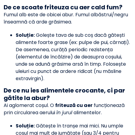
De ce scoate friteuza cu aer cald fum?
Fumul alb este de obicei abur. Fumul albăstrui/negru
înseamnă că arde grăsimea.
Soluție:
Golește tava de sub coș dacă gătești
alimente foarte grase (ex: pulpe de pui, cârnați).
De asemenea, curăță periodic rezistența
(elementul de încălzire) de deasupra coșului,
unde se adună grăsime arsă în timp. Folosește
uleiuri cu punct de ardere ridicat (nu măsline
extravirgin).
De ce nu ies alimentele crocante, ci par
gătite la abur?
Ai aglomerat coșul. O
friteuză cu aer
funcționează
prin circularea aerului
în jurul
alimentelor.
Soluție:
Gătește în tranșe mai mici. Nu umple
coșul mai mult de jumătate (sau 3/4 pentru