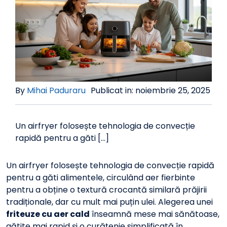
By
Mihai Paduraru
Publicat in: noiembrie 25, 2025
Un airfryer folosește tehnologia de convecție
rapidă pentru a găti [...]
Un airfryer folosește tehnologia de convecție rapidă
pentru a găti alimentele, circulând aer fierbinte
pentru a obține o textură crocantă similară prăjirii
tradiționale, dar cu mult mai puțin ulei. Alegerea unei
friteuze cu aer cald
înseamnă mese mai sănătoase,
gătite mai rapid și o curățenie simplificată în