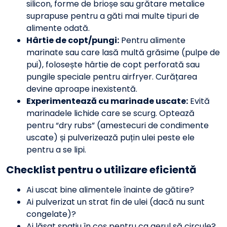
silicon, forme de brioșe sau grătare metalice
suprapuse pentru a găti mai multe tipuri de
alimente odată.
Hârtie de copt/pungi:
Pentru alimente
marinate sau care lasă multă grăsime (pulpe de
pui), folosește hârtie de copt perforată sau
pungile speciale pentru airfryer. Curățarea
devine aproape inexistentă.
Experimentează cu marinade uscate:
Evită
marinadele lichide care se scurg. Optează
pentru “dry rubs” (amestecuri de condimente
uscate) și pulverizează puțin ulei peste ele
pentru a se lipi.
Checklist pentru o utilizare eficientă
Ai uscat bine alimentele înainte de gătire?
Ai pulverizat un strat fin de ulei (dacă nu sunt
congelate)?
Ai lăsat spațiu în coș pentru ca aerul să circule?