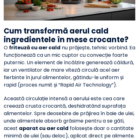
Cum transformă aerul cald
ingredientele în mese crocante?
O
friteuză cu aer cald
nu prăjește, tehnic vorbind. Ea
funcționează ca un mic cuptor cu convecție foarte
puternic. Un element de încălzire generează căldură,
iar un ventilator de mare viteză circulă acel aer
fierbinte în jurul alimentelor, gătindu-le uniform și
rapid (proces numit și “Rapid Air Technology”).
Această circulație intensă a aerului este cea care
creează crusta crocantă, deshidratând suprafața
alimentelor. Spre deosebire de prăjirea în baie de ulei,
unde alimentele absorb grăsime pentru a se găti,
acest
aparat cu aer cald
folosește doar o cantitate
minimă de ulei (sau deloc), aplicat direct pe alimente.