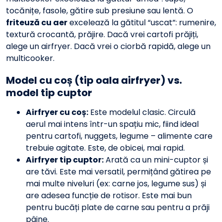
tocănițe, fasole, gătire sub presiune sau lentă. O
friteuză cu aer
excelează la gătitul “uscat”: rumenire,
textură crocantă, prăjire. Dacă vrei cartofi prăjiți,
alege un airfryer. Dacă vrei o ciorbă rapidă, alege un
multicooker.
Model cu coș (tip oala airfryer) vs.
model tip cuptor
Airfryer cu coș:
Este modelul clasic. Circulă
aerul mai intens într-un spațiu mic, fiind ideal
pentru cartofi, nuggets, legume – alimente care
trebuie agitate. Este, de obicei, mai rapid.
Airfryer tip cuptor:
Arată ca un mini-cuptor și
are tăvi. Este mai versatil, permițând gătirea pe
mai multe niveluri (ex: carne jos, legume sus) și
are adesea funcție de rotisor. Este mai bun
pentru bucăți plate de carne sau pentru a prăji
pâine.