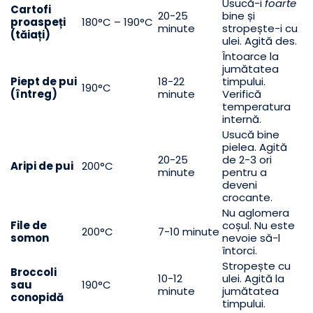
Usucă-i
foarte
Cartofi
20-25
bine și
proaspeți
180°C – 190°C
minute
stropește-i cu
(tăiați)
ulei. Agită des.
Întoarce la
jumătatea
Piept de pui
18-22
timpului.
190°C
(întreg)
minute
Verifică
temperatura
internă.
Usucă bine
pielea. Agită
20-25
de 2-3 ori
Aripi de pui
200°C
minute
pentru a
deveni
crocante.
Nu aglomera
File de
coșul. Nu este
200°C
7-10 minute
somon
nevoie să-l
întorci.
Stropește cu
Broccoli
10-12
ulei. Agită la
sau
190°C
minute
jumătatea
conopidă
timpului.