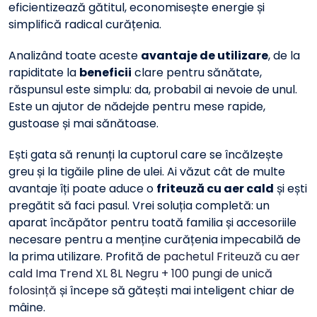
eficientizează gătitul, economisește energie și
simplifică radical curățenia.
Analizând toate aceste
avantaje de utilizare
, de la
rapiditate la
beneficii
clare pentru sănătate,
răspunsul este simplu: da, probabil ai nevoie de unul.
Este un ajutor de nădejde pentru mese rapide,
gustoase și mai sănătoase.
Ești gata să renunți la cuptorul care se încălzește
greu și la tigăile pline de ulei. Ai văzut cât de multe
avantaje îți poate aduce o
friteuză cu aer cald
și ești
pregătit să faci pasul. Vrei soluția completă: un
aparat încăpător pentru toată familia și accesoriile
necesare pentru a menține curățenia impecabilă de
la prima utilizare. Profită de
pachetul Friteuză cu aer
cald Ima Trend XL 8L Negru + 100 pungi de unică
folosință
și începe să gătești mai inteligent chiar de
mâine.