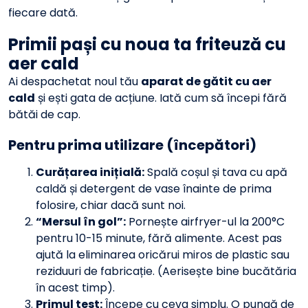
fiecare dată.
Primii pași cu noua ta friteuză cu
aer cald
Ai despachetat noul tău
aparat de gătit cu aer
cald
și ești gata de acțiune. Iată cum să începi fără
bătăi de cap.
Pentru prima utilizare (începători)
Curățarea inițială:
Spală coșul și tava cu apă
caldă și detergent de vase înainte de prima
folosire, chiar dacă sunt noi.
“Mersul în gol”:
Pornește airfryer-ul la 200°C
pentru 10-15 minute, fără alimente. Acest pas
ajută la eliminarea oricărui miros de plastic sau
reziduuri de fabricație. (Aerisește bine bucătăria
în acest timp).
Primul test:
Începe cu ceva simplu. O pungă de