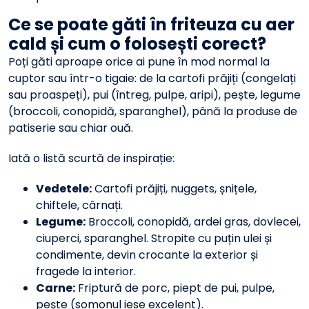
Ce se poate găti în friteuza cu aer
cald și cum o folosești corect?
Poți găti aproape orice ai pune în mod normal la
cuptor sau într-o tigaie: de la cartofi prăjiți (congelați
sau proaspeți), pui (întreg, pulpe, aripi), pește, legume
(broccoli, conopidă, sparanghel), până la produse de
patiserie sau chiar ouă.
Iată o listă scurtă de inspirație:
Vedetele:
Cartofi prăjiți, nuggets, șnițele,
chiftele, cârnați.
Legume:
Broccoli, conopidă, ardei gras, dovlecei,
ciuperci, sparanghel. Stropite cu puțin ulei și
condimente, devin crocante la exterior și
fragede la interior.
Carne:
Friptură de porc, piept de pui, pulpe,
pește (somonul iese excelent).