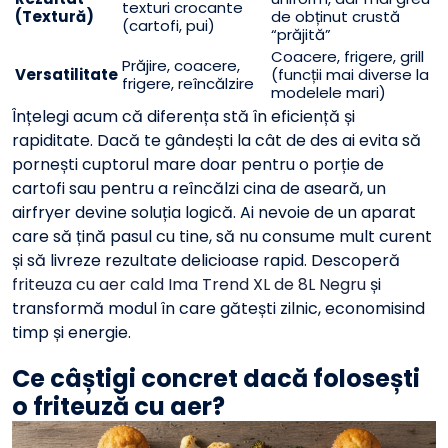
texturi crocante
(Textură)
de obținut crustă
(cartofi, pui)
“prăjită”
Coacere, frigere, grill
Prăjire, coacere,
Versatilitate
(funcții mai diverse la
frigere, reîncălzire
modelele mari)
Înțelegi acum că diferența stă în eficiență și
rapiditate. Dacă te gândești la cât de des ai evita să
pornești cuptorul mare doar pentru o porție de
cartofi sau pentru a reîncălzi cina de aseară, un
airfryer devine soluția logică. Ai nevoie de un aparat
care să țină pasul cu tine, să nu consume mult curent
și să livreze rezultate delicioase rapid. Descoperă
friteuza cu aer cald Ima Trend XL de 8L Negru
și
transformă modul în care gătești zilnic, economisind
timp și energie.
Ce câștigi concret dacă folosești
o
friteuză cu aer
?