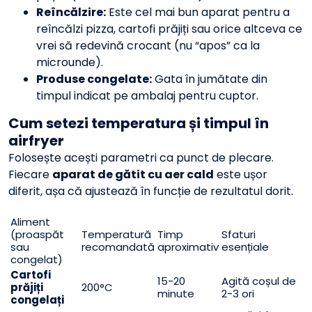
Reîncălzire:
Este cel mai bun aparat pentru a
reîncălzi pizza, cartofi prăjiți sau orice altceva ce
vrei să redevină crocant (nu “apos” ca la
microunde).
Produse congelate:
Gata în jumătate din
timpul indicat pe ambalaj pentru cuptor.
Cum setezi temperatura și timpul în
airfryer
Folosește acești parametri ca punct de plecare.
Fiecare
aparat de gătit cu aer cald
este ușor
diferit, așa că ajustează în funcție de rezultatul dorit.
Aliment
(proaspăt
Temperatură
Timp
Sfaturi
sau
recomandată
aproximativ
esențiale
congelat)
Cartofi
15-20
Agită coșul de
prăjiți
200°C
minute
2-3 ori
congelați