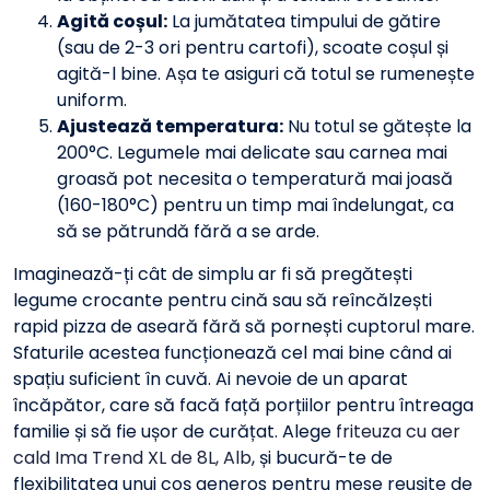
Agită coșul:
La jumătatea timpului de gătire
(sau de 2-3 ori pentru cartofi), scoate coșul și
agită-l bine. Așa te asiguri că totul se rumenește
uniform.
Ajustează temperatura:
Nu totul se gătește la
200°C. Legumele mai delicate sau carnea mai
groasă pot necesita o temperatură mai joasă
(160-180°C) pentru un timp mai îndelungat, ca
să se pătrundă fără a se arde.
Imaginează-ți cât de simplu ar fi să pregătești
legume crocante pentru cină sau să reîncălzești
rapid pizza de aseară fără să pornești cuptorul mare.
Sfaturile acestea funcționează cel mai bine când ai
spațiu suficient în cuvă. Ai nevoie de un aparat
încăpător, care să facă față porțiilor pentru întreaga
familie și să fie ușor de curățat. Alege
friteuza cu aer
cald Ima Trend XL de 8L, Alb
, și bucură-te de
flexibilitatea unui coș generos pentru mese reușite de