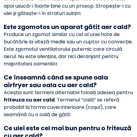
apoi usucă-i
foarte
bine cu un prosop. Stropește-i cu
ulei și gătește-i în straturi subțiri.
Este zgomotos un aparat gătit aer cald?
Produce un zgomot similar cu cel al unei hote de
bucătărie la viteză medie sau un cuptor cu convecție.
Este zgomotul ventilatorului puternic care circulă
aerul. Nu este silențios, dar nici deranjant pentru
majoritatea oamenilor.
Ce înseamnă când se spune oala
airfryer sau oala cu aer cald?
Aceștia sunt termeni alternativi folosiți adesea pentru
friteuza cu aer cald
. Termenul “oală” se referă
probabil la forma cuvei interioare (coșul), care
seamănă cu o oală de gătit.
Ce ulei este cel mai bun pentru o friteuză
cu aer cald?