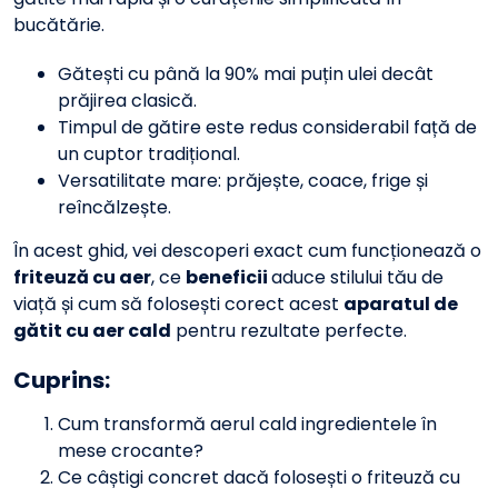
bucătărie.
Gătești cu până la 90% mai puțin ulei decât
prăjirea clasică.
Timpul de gătire este redus considerabil față de
un cuptor tradițional.
Versatilitate mare: prăjește, coace, frige și
reîncălzește.
În acest ghid, vei descoperi exact cum funcționează o
friteuză cu aer
, ce
beneficii
aduce stilului tău de
viață și cum să folosești corect acest
aparatul de
gătit cu aer cald
pentru rezultate perfecte.
Cuprins:
Cum transformă aerul cald ingredientele în
mese crocante?
Ce câștigi concret dacă folosești o friteuză cu