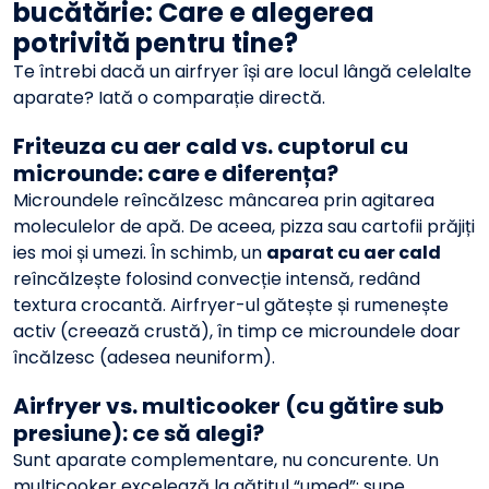
bucătărie: Care e alegerea
potrivită pentru tine?
Te întrebi dacă un airfryer își are locul lângă celelalte
aparate? Iată o comparație directă.
Friteuza cu aer cald vs. cuptorul cu
microunde: care e diferența?
Microundele reîncălzesc mâncarea prin agitarea
moleculelor de apă. De aceea, pizza sau cartofii prăjiți
ies moi și umezi. În schimb, un
aparat cu aer cald
reîncălzește folosind convecție intensă, redând
textura crocantă. Airfryer-ul gătește și rumenește
activ (creează crustă), în timp ce microundele doar
încălzesc (adesea neuniform).
Airfryer vs. multicooker (cu gătire sub
presiune): ce să alegi?
Sunt aparate complementare, nu concurente. Un
multicooker excelează la gătitul “umed”: supe,