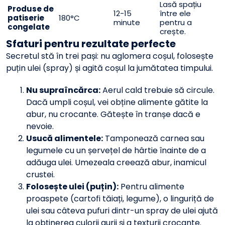
Lasă spațiu
Produse de
12-15
între ele
patiserie
180°C
minute
pentru a
congelate
crește.
Sfaturi pentru rezultate perfecte
Secretul stă în trei pași: nu aglomera coșul, folosește
puțin ulei (spray) și agită coșul la jumătatea timpului.
Nu supraîncărca:
Aerul cald trebuie să circule.
Dacă umpli coșul, vei obține alimente gătite la
abur, nu crocante. Gătește în tranșe dacă e
nevoie.
Usucă alimentele:
Tamponează carnea sau
legumele cu un șervețel de hârtie înainte de a
adăuga ulei. Umezeala creează abur, inamicul
crustei.
Folosește ulei (puțin):
Pentru alimente
proaspete (cartofi tăiați, legume), o linguriță de
ulei sau câteva pufuri dintr-un spray de ulei ajută
la obținerea culorii aurii și a texturii crocante.