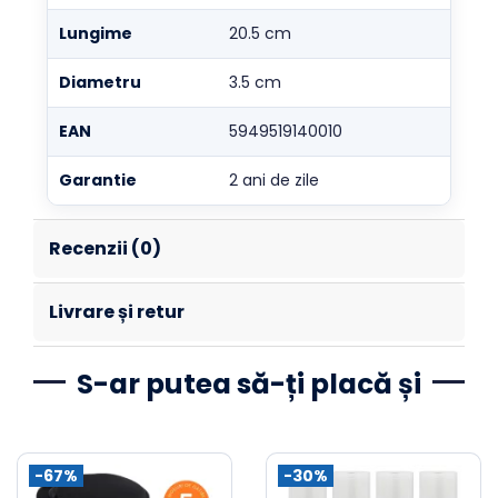
Lungime
20.5 cm
Diametru
3.5 cm
EAN
5949519140010
Garantie
2 ani de zile
Recenzii (0)
Livrare și retur
S-ar putea să-ți placă și
-67%
-30%