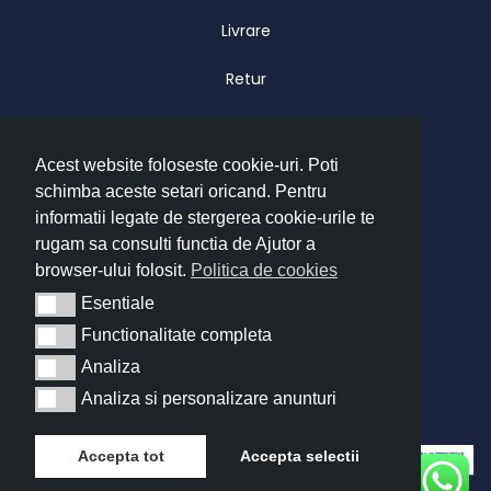
Livrare
Retur
Garantie
Acest website foloseste cookie-uri. Poti
CONTACT
schimba aceste setari oricand. Pentru
Luni – Vineri 09.00 – 17.00
informatii legate de stergerea cookie-urile te
office@imatrend.ro
rugam sa consulti functia de Ajutor a
browser-ului folosit.
Politica de cookies
+40 755 622 628
Esentiale
Esentiale
Functionalitate completa
Functionalitate completa
Copyright © 2026 IMA Trend
Analiza
Analiza
Analiza si personalizare anunturi
Analiza si personalizare anunturi
Accepta tot
Accepta selectii