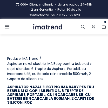
Skip
76.000+ Clienti multumiti
Livrare rapida 24-48h
to
2 ani Garantie
Retur 30 de zile
content
Contacteaza-ne la
0755.622.628
0
Toggle
Navigation
Produse
Resigilate
Contacteaza-ne
Produse IMA Trend
Aspirator nazal electric IMA Baby pentru bebelusi si
copii silentios, 6 Trepte de Aspirare, Portabil, cu
Hub electrocasnice
Incarcare USB, cu Baterie reincarcabila 500mAh, 2
Capete de silicon, roz
Manual de instructiuni
ASPIRATOR NAZAL ELECTRIC IMA BABY PENTRU
BEBELUSI SI COPII SILENTIOS, 6 TREPTE DE
Blog
ASPIRARE, PORTABIL, CU INCARCARE USB, CU
BATERIE REINCARCABILA 500MAH, 2 CAPETE DE
SILICON, ROZ