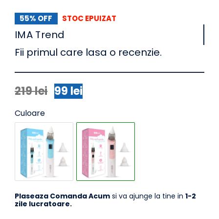
55% OFF
STOC EPUIZAT
IMA Trend
Fii primul care lasa o recenzie.
219
lei
99
lei
Prețul
Prețul
inițial
curent
Culoare
a
este:
fost:
99 lei.
219 lei.
Plaseaza Comanda Acum
si va ajunge la tine in
1-2
zile lucratoare.