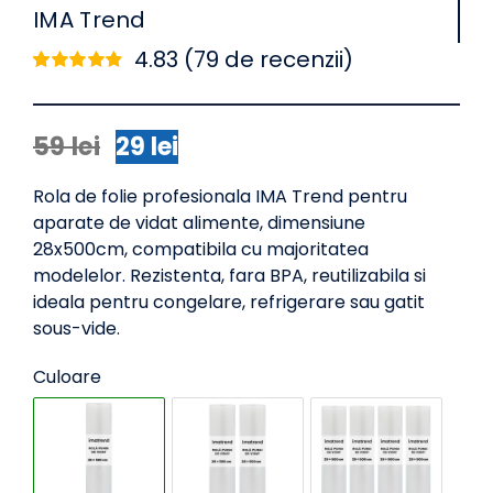
IMA Trend
4.83 (
79
de recenzii)
Evaluat
78
la
4.83
din 5
pe baza a
de
evaluări de la
59
lei
29
lei
Prețul
Prețul
clienți
inițial
curent
Rola de folie profesionala IMA Trend pentru
a
este:
aparate de vidat alimente, dimensiune
fost:
29 lei.
28x500cm, compatibila cu majoritatea
59 lei.
modelelor. Rezistenta, fara BPA, reutilizabila si
ideala pentru congelare, refrigerare sau gatit
sous-vide.
Culoare