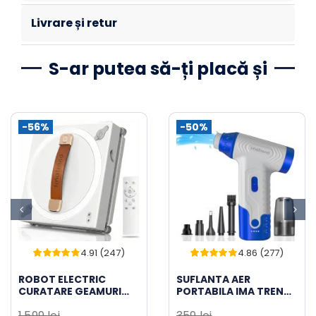
Livrare și retur
S-ar putea să-ți placă și
-56%
-50%
4.91 (247)
4.86 (277)
246
Evaluat
276
Evaluat
la
4.91
din 5
la
4.86
din 5
ROBOT ELECTRIC
SUFLANTA AER
pe baza a
de
pe baza a
de
CURATARE GEAMURI
PORTABILA IMA TREND
evaluări de
evaluări de
IMA TREND, WIFI,
BLOWER, ASPIRATOR,
la clienți
la clienți
1.599
lei
359
lei
APLICATIE TUYA,
TURBO FAN, 140000