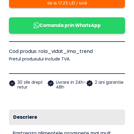
Universala,
Universala,
de la 17.25 LEI / lună
Transparenta
Universala,
Universala,
vid
Profesionala
Transparenta
Transparenta
Transparenta
Transparenta
alime
reutiliz
IMA
rezist
unive
Trend
transp
pentru
Cod produs:
rola_vidat_ima_trend
Pretul produsului include TVA.
aparat
de
30 zile drept
Livrare in 24h-
2 ani garantie
retur
48h
vidat–
28x500cm,
Descriere
Compatibilitate
Universala,
Pastreaza alimentele proaspete mai mult