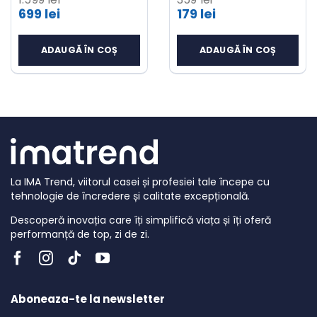
Prețul
Prețul
REZERVOR 60ML, 72W,
RPM, 4 TREPTE,
699
lei
179
lei
2700PA, DETECTARE
5000MAH, USB-C,
Prețul
Prețul
inițial
inițial
AUTOMATA A
ALBASTRU
MARGINILOR, ALB
curent
curent
ADAUGĂ ÎN COȘ
ADAUGĂ ÎN COȘ
a
a
este:
este:
fost:
fost:
699 lei.
179 lei.
1.599 lei.
359 lei.
La IMA Trend, viitorul casei și profesiei tale începe cu
tehnologie de încredere și calitate excepțională.
Descoperă inovația care îți simplifică viața și îți oferă
performanță de top, zi de zi.
Aboneaza-te la newsletter