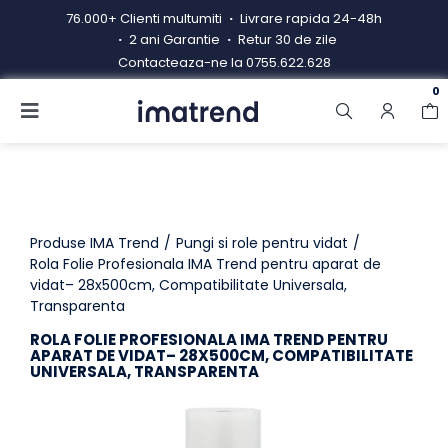
Skip
76.000+ Clienti multumiti
Livrare rapida 24-48h
to
2 ani Garantie
Retur 30 de zile
content
Contacteaza-ne la
0755.622.628
0
Toggle
Navigation
Produse
Resigilate
Contacteaza-ne
Produse IMA Trend
Pungi si role pentru vidat
Rola Folie Profesionala IMA Trend pentru aparat de
vidat– 28x500cm, Compatibilitate Universala,
Hub electrocasnice
Transparenta
Manual de instructiuni
ROLA FOLIE PROFESIONALA IMA TREND PENTRU
APARAT DE VIDAT– 28X500CM, COMPATIBILITATE
UNIVERSALA, TRANSPARENTA
Blog