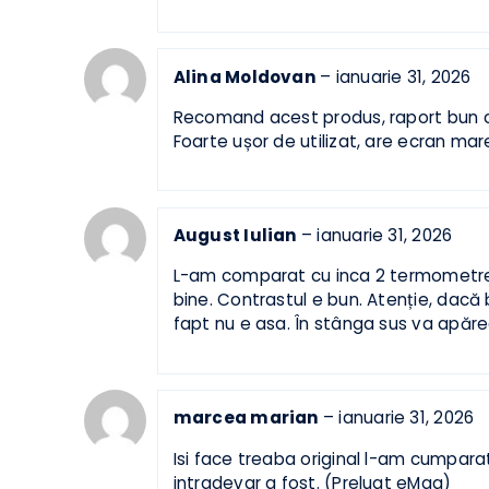
Am luat acest termometru/higromet
astept pentru ca aveam deja alte 2 
+/- 1% umiditate relativa).
Tinand cont ca sensorii de tempera
putea spune ca “erori” de +/-0.2’C
intre valorile afisate de celelate d
Alina Moldovan
–
ianuarie 31, 202
Recomand acest produs, raport bu
Foarte ușor de utilizat, are ecran
August Iulian
–
ianuarie 31, 2026
L-am comparat cu inca 2 termometr