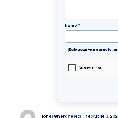
Recenzia ta
*
Nume
*
Salvează-mi numele, 