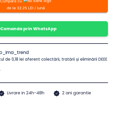
ru
Cumpără cu
de la 32.25 LEI / lună
u
_meteo_ima_trend
e costul de 0,18 lei aferent colectării, tratării și eliminării DEEE
ude TVA.
de
Livrare in 24h-48h
2 ani garantie