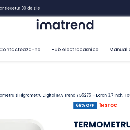
 Garantie
Retur 30 de zile
Contacteaza-ne
Hub electrocasnice
Man
ermometru si Higrometru Digital IMA Trend YG5275 – Ecran 3.7 i
66% OFF
ÎN STO