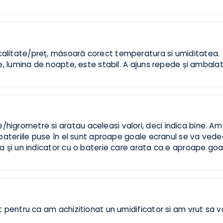
ru pentru a putea masura temperatura si umiditate din
termometre si chiar daca diferentele dintre cifrele afis
tura si umidiate pe orice dispozitiv comercial au o ma
 si +/- 1% umiditate sunt foarte bune, mai ales conside
ispozitive. (Preluat eMag)
6
n calitate/preț, măsoară corect temperatura si umidit
 mare, lumina de noapte, este stabil. A ajuns repede și
e/higrometre si aratau aceleasi valori, deci indica bi