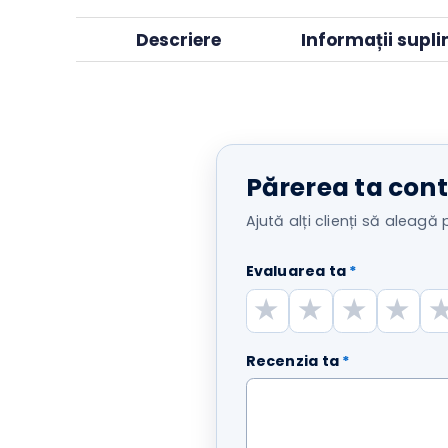
Descriere
Informații su
Părerea ta c
Ajută alți clienți să ale
Evaluarea ta
*