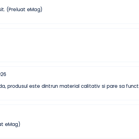
2026
olosit. (Preluat eMag)
026
, 2026
rapida, produsul este dintrun material calitativ si pare