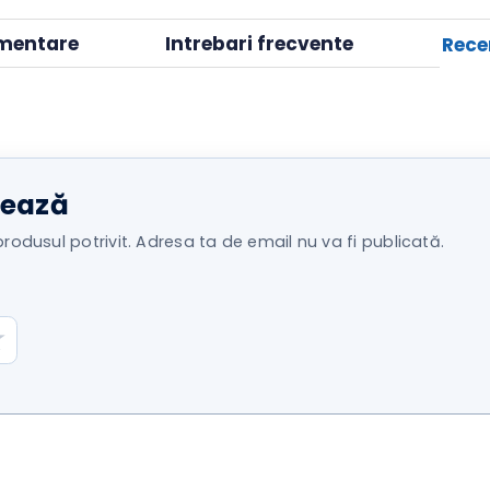
inch,
Touch,
Indicator
plimentare
Intrebari frecvente
Comfort
ontează
agă produsul potrivit. Adresa ta de email nu va fi publicată