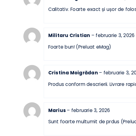
Ionel Ghergheleci
–
februarie 3, 
Calitativ. Foarte exact și ușor de f
Militaru Cristian
–
februarie 3, 2
Foarte bun! (Preluat eMag)
Cristina Moigrădan
–
februarie 3
Produs conform descrierii. Livrare 