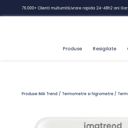
Skip
76.000+ Clienti multumiti
Livrare rapida 24-48h
2 ani
to
content
Produse
Resigilate
Produse IMA Trend
Termometre si higrometre
T