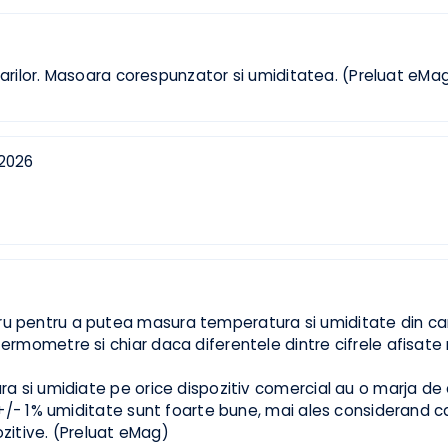
eluat eMag)
steptarilor. Masoara corespunzator si umiditatea. (Prelu
 3, 2026
6