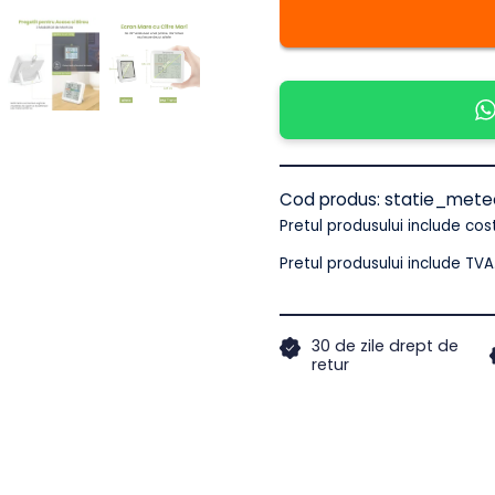
Termomet
si
Higrometr
Digital
IMA
Trend
Cod produs:
statie
Pretul produsului includ
YG5275
Pretul produsului incl
–
Ecran
30 de zile drept 
retur
3.7