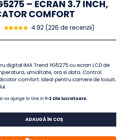
RU SI HIGROMETRU DIGITAL
 YG5275 – ECRAN 3.7 INCH,
NDICATOR COMFORT
4.92 (
226
de recenzii)
Evaluat
226
la
4.92
din 5
pe baza a
de
evaluări de la
clienți
rometru digital IMA Trend YG5275 cu ecran LCD de
ntru temperatura, umiditate, ora si data. Control
D si indicator comfort. Ideal pentru camere de locuit,
opilului.
 Acum
si va ajunge la tine in
1-2 zile lucratoare.
ADAUGĂ ÎN COȘ