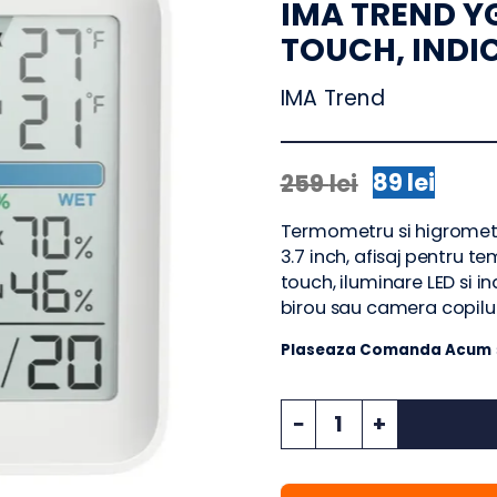
TERMOMET
IMA TREND
TOUCH, I
IMA Trend
89
lei
259
lei
Prețul
Prețul
inițial
curent
Termometru si hig
a
este:
3.7 inch, afisaj pe
fost:
89 lei.
touch, iluminare LE
259 lei.
birou sau camera c
Plaseaza Comanda
Cantitate