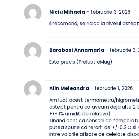
Marius
–
februarie 3, 2026
Sunt foarte multumit de prdus (Pr
Niciu Mihaela
–
februarie 3, 2026
Il recomand, se ridica la nivelul a
Barabasi Annamaria
–
februarie
Este precis (Preluat eMag)
Alin Meleandra
–
februarie 1, 202