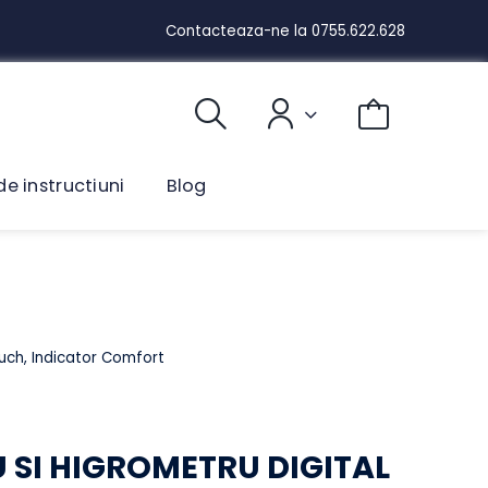
Contacteaza-ne la
0755.622.628
ual de instructiuni
Blog
nch, Touch, Indicator Comfort
C