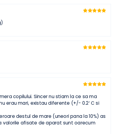
Evaluat la
5
din 5
Evaluat la
5
at eMag)
din 5
Evaluat la
5
din 5