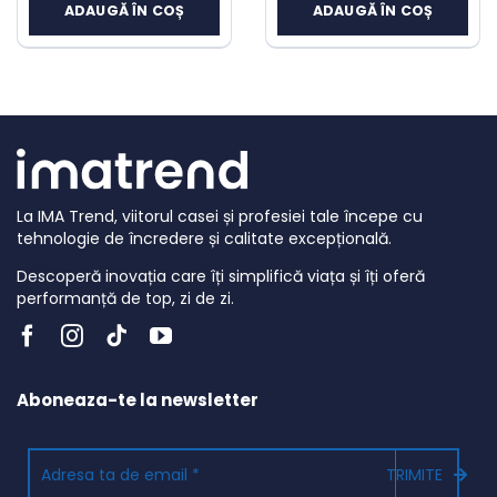
curent
curent
ADAUGĂ ÎN COȘ
ADAUGĂ ÎN COȘ
a
a
este:
este:
fost:
fost:
179 lei.
449 lei.
299 lei.
697 lei.
La IMA Trend, viitorul casei și profesiei tale începe cu
tehnologie de încredere și calitate excepțională.
Descoperă inovația care îți simplifică viața și îți oferă
performanță de top, zi de zi.
Aboneaza-te la newsletter
TRIMITE