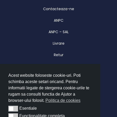
Contacteaza-ne
ANPC
ANPC – SAL
Livrare
Retur
Garantie
Acest website foloseste cookie-uri. Poti
CONTACT
schimba aceste setari oricand. Pentru
Luni – Vineri 09.00 – 17.00
informatii legate de stergerea cookie-urile te
office@imatrend.ro
rugam sa consulti functia de Ajutor a
browser-ului folosit.
Politica de cookies
+40 755 622 628
Esentiale
Esentiale
Functionalitate completa
Functionalitate completa