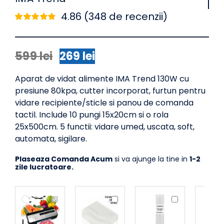
4.86 (
348
de recenzii)
Evaluat
348
la
4.86
din 5
pe baza a
de
evaluări de la
599
lei
269
lei
Prețul
Prețul
clienți
inițial
curent
Aparat de vidat alimente IMA Trend 130W cu
a
este:
presiune 80kpa, cutter incorporat, furtun pentru
fost:
269 lei.
vidare recipiente/sticle si panou de comanda
599 lei.
tactil. Include 10 pungi 15x20cm si o rola
25x500cm. 5 functii: vidare umed, uscata, soft,
automata, sigilare.
Plaseaza Comanda Acum
si va ajunge la tine in
1-2
zile lucratoare.
Aparat
Set
Rola
de
50
Folie
Vidat
role
Profesionala