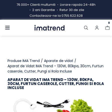
Skip
76.000+ Clienti multumiti
Livrare rapida 24-48h
to
2 ani Garantie
Retur 30 de zile
content
Contacteaza-ne la
0755.622.628
0
Toggle
Navigation
Produse
Resigilate
Contacteaza-ne
Produse IMA Trend
Aparate de vidat
Aparat de Vidat IMA Trend – 130W, 80kpa, 30cm, Furtun
caserole, Cutter, Pungi si Rola Incluse
Hub electrocasnice
APARAT DE VIDAT IMA TREND – 130W, 80KPA,
Manual de instructiuni
30CM, FURTUN CASEROLE, CUTTER, PUNGI SI ROLA
INCLUSE
Blog