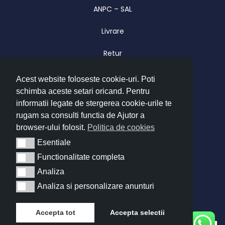
ANPC – SAL
Livrare
Retur
Garantie
Acest website foloseste cookie-uri. Poti
schimba aceste setari oricand. Pentru
CONTACT
informatii legate de stergerea cookie-urile te
Luni – Vineri 09.00 – 17.00
rugam sa consulti functia de Ajutor a
browser-ului folosit.
Politica de cookies
office@imatrend.ro
Esentiale
Esentiale
+40 755 622 628
Functionalitate completa
Functionalitate completa
Analiza
Analiza
Copyright © 2026 IMA Trend
Analiza si personalizare anunturi
Analiza si personalizare anunturi
Accepta tot
Accepta selectii