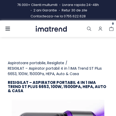
Skip
76.000+ Clienti multumiti
Livrare rapida 24-48h
to
2 ani Garantie
Retur 30 de zile
content
Contacteaza-ne la
0755.622.628
0
Toggle
Navigation
Produse
Resigilate
Contacteaza-ne
Aspiratoare portabile
Resigilate
RESIGILAT – Aspirator portabil 4 in 1 IMA Trend ST Plus
6653, 100W, 15000Pa, HEPA, Auto & Casa
Hub electrocasnice
RESIGILAT – ASPIRATOR PORTABIL 4 IN 1 IMA
Manual de instructiuni
TREND ST PLUS 6653, 100W, 15000PA, HEPA, AUTO
& CASA
Blog