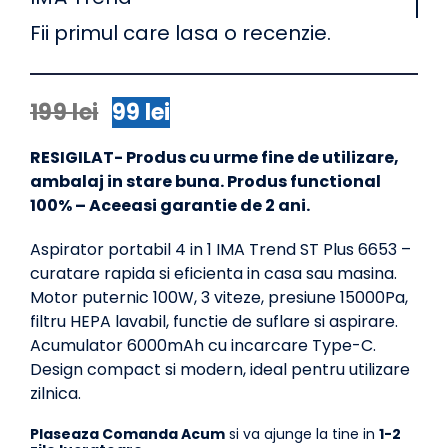
Fii primul care lasa o recenzie.
199
lei
99
lei
Prețul
Prețul
inițial
curent
RESIGILAT- Produs cu urme fine de utilizare,
a
este:
ambalaj in stare buna. Produs functional
fost:
99 lei.
100% – Aceeasi garantie de 2 ani.
199 lei.
Aspirator portabil
4
in
1
IMA Trend ST Plus 6653 –
curatare rapida si eficienta in casa sau masina.
Motor puternic 100W,
3
viteze, presiune 15000Pa,
filtru HEPA lavabil, functie de suflare si aspirare.
Acumulator 6000mAh cu incarcare Type-C.
Design compact si modern, ideal pentru utilizare
zilnica.
Plaseaza Comanda Acum
si va ajunge la tine in
1-2