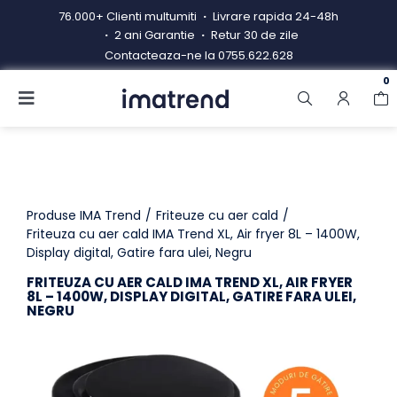
Skip
76.000+ Clienti multumiti
Livrare rapida 24-48h
to
2 ani Garantie
Retur 30 de zile
content
Contacteaza-ne la
0755.622.628
0
Toggle
Navigation
Produse
Resigilate
Contacteaza-ne
Produse IMA Trend
Friteuze cu aer cald
Friteuza cu aer cald IMA Trend XL, Air fryer 8L – 1400W,
Display digital, Gatire fara ulei, Negru
Hub electrocasnice
FRITEUZA CU AER CALD IMA TREND XL, AIR FRYER
Manual de instructiuni
8L – 1400W, DISPLAY DIGITAL, GATIRE FARA ULEI,
NEGRU
Blog