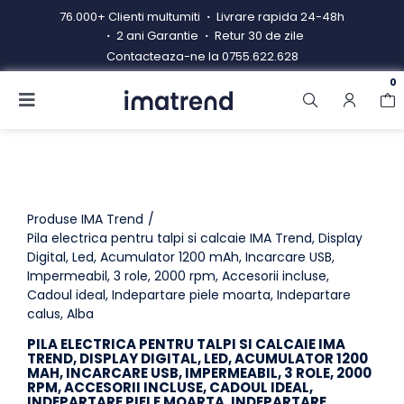
Skip
76.000+ Clienti multumiti
Livrare rapida 24-48h
to
2 ani Garantie
Retur 30 de zile
content
Contacteaza-ne la
0755.622.628
0
Toggle
Navigation
Produse
Resigilate
Contacteaza-ne
Produse IMA Trend
Pila electrica pentru talpi si calcaie IMA Trend, Display
Digital, Led, Acumulator 1200 mAh, Incarcare USB,
Hub electrocasnice
Impermeabil, 3 role, 2000 rpm, Accesorii incluse,
Cadoul ideal, Indepartare piele moarta, Indepartare
Manual de instructiuni
calus, Alba
Blog
PILA ELECTRICA PENTRU TALPI SI CALCAIE IMA
TREND, DISPLAY DIGITAL, LED, ACUMULATOR 1200
MAH, INCARCARE USB, IMPERMEABIL, 3 ROLE, 2000
RPM, ACCESORII INCLUSE, CADOUL IDEAL,
INDEPARTARE PIELE MOARTA, INDEPARTARE