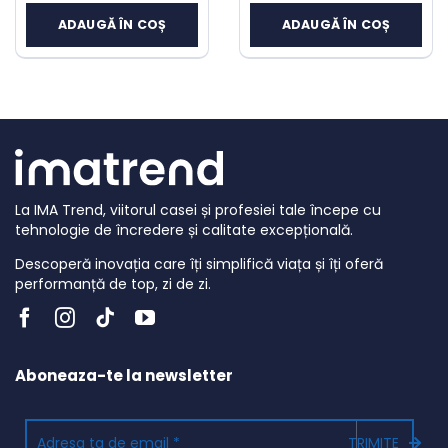
inițial
inițial
curent
curent
ADAUGĂ ÎN COȘ
ADAUGĂ ÎN COȘ
a
a
este:
este:
fost:
fost:
109 lei.
179 lei.
298 lei.
299 lei.
La IMA Trend, viitorul casei și profesiei tale începe cu
tehnologie de încredere și calitate excepțională.
Descoperă inovația care îți simplifică viața și îți oferă
performanță de top, zi de zi.
Aboneaza-te la newsletter
TRIMITE