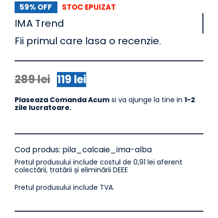
59% OFF
STOC EPUIZAT
IMA Trend
Fii primul care lasa o recenzie.
289
lei
119
lei
Prețul
Prețul
inițial
curent
Plaseaza Comanda Acum
si va ajunge la tine in
1-2
a
este:
zile lucratoare.
fost:
119 lei.
289 lei.
Cod produs:
pila_calcaie_ima-alba
Pretul produsului include costul de 0,91 lei aferent
colectării, tratării și eliminării DEEE
Pretul produsului include TVA.