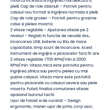
moarta inclinata si ingrijirea mai delicata a
pielii; Cap de role obisnuit – Potrivit pentru
calusul nou format si ingrijirea normala a pielii;
Cap de role grosier – Potrivit pentru grosime
calus si pielea moarta.
2 viteze reglabile – Ajustarea vitezei pe 2
niveluri – Reglati în functie de nevoile dvs.,
incarcarea USB, baterie cu litiu de mare
capacitate, timp scurt de incarcare. Acest
instrument de ingrijire a picioarelor fara fir are
2 viteze reglabile: 1700 RPM/min si 2000
RPM/min. Viteza mica este potrivita pentru
ingrijirea zilnica sau pentru pielea cu mai
puține calusuri. Viteza mare este potrivită
pentru picioarele cu calusuri severe sau piele
moarta. Puteti finaliza comutarea vitezei
apasand butonul tactil.
Ușor de folosit si de curatat – Design
ergonomic, maner ușor de prins, corp usor,