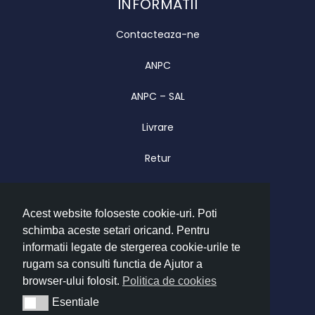
INFORMATII
Contacteaza-ne
ANPC
ANPC – SAL
Livrare
Retur
Garantie
Acest website foloseste cookie-uri. Poti
CONTACT
schimba aceste setari oricand. Pentru
Luni – Vineri 09.00 – 17.00
informatii legate de stergerea cookie-urile te
office@imatrend.ro
rugam sa consulti functia de Ajutor a
browser-ului folosit.
Politica de cookies
+40 755 622 628
Esentiale
Esentiale