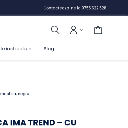
Contacteaza-ne la
0755.622.628
ual de instructiuni
Blog
SB, Impermeabila, negru
C