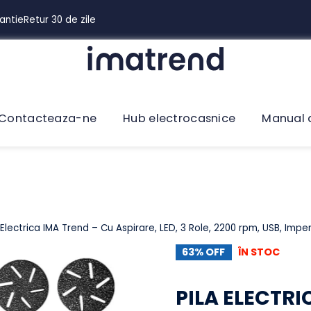
 Garantie
Retur 30 de zile
Contacteaza-ne
Hub electrocasnice
Man
Pila Electrica IMA Trend – Cu Aspirare, LED, 3 Role, 2200 rpm, U
63% OFF
ÎN STO