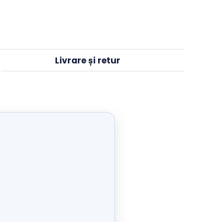
de
Livrare in 24h-48h
2 ani garantie
ila,
Livrare și retur
43)
.