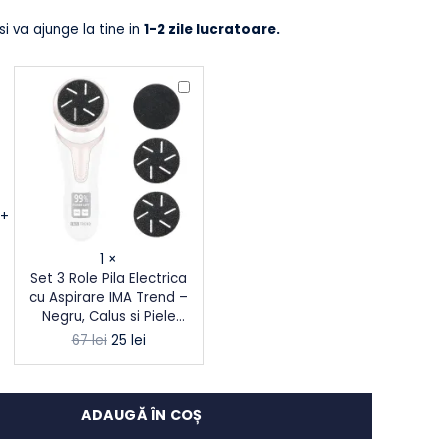
 Acum
si va ajunge la tine in
1-2 zile lucratoare.
Pila
Set
Electrica
3
IMA
Role
Trend
Pila
–
Electrica
Cu
cu
Aspirare,
Aspirare
LED,
IMA
3
Trend
Role,
–
a
1
×
2200
Negru,
– Cu
Set 3 Role Pila Electrica
rpm,
Calus
le,
cu Aspirare IMA Trend –
USB,
si
Negru, Calus si Piele
Impermeabila,
Piele
ru
Moarta
Prețul
Prețul
67
lei
25
lei
negru
Moarta
inițial
curent
a
este: