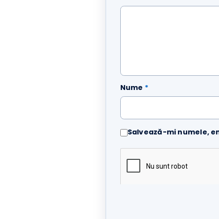
Evaluarea ta
*
Recenzia ta
*
Nume
*
Salvează-mi numele, 