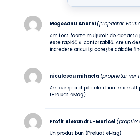
Mogosanu Andrei
(proprietar ver
Am fost foarte mulțumit de această p
este rapidă și confortabilă. Are u
încredere oricui își dorește călcâie
niculescu mihaela
(proprietar ve
Am cumparat pila electrica mai mu