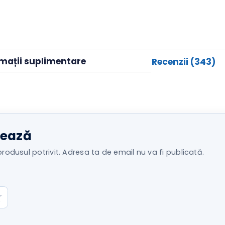
Role,
30 de zile drept 
retur
2200
rpm,
USB,
Impermeab
formații suplimentare
Recenzii (3
negru
ontează
agă produsul potrivit. Adresa ta de email nu va fi publicată