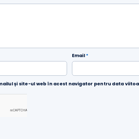
Email
*
emailul și site-ul web în acest navigator pentru data