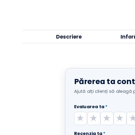
Descriere
In
Părerea ta c
Ajută alți clienți să ale