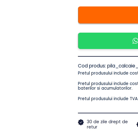
Cantitate
Pila
Electrica
IMA
Trend
–
Cu
Cod produs:
pila_c
Pretul produsului includ
Aspirare,
Pretul produsului includ
baterilor si acumulator
LED,
Pretul produsului incl
3