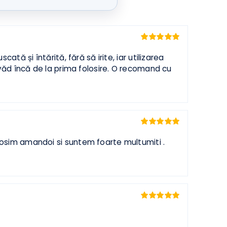
Evaluat la
5
a uscată și întărită, fără să irite, iar utilizarea
din 5
le se văd încă de la prima folosire. O recomand cu
Evaluat la
5
 o folosim amandoi si suntem foarte multumiti .
din 5