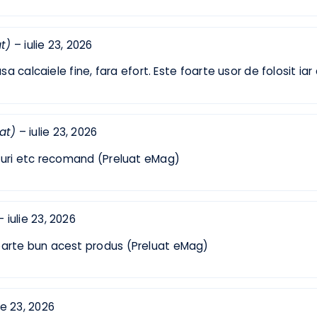
etar verificat)
–
iulie 23, 2026
ficat)
–
iulie 23, 2026
lasa calcaiele fine, fara efort. Este foarte usor de folos
ificat)
–
iulie 23, 2026
ătături etc recomand (Preluat eMag)