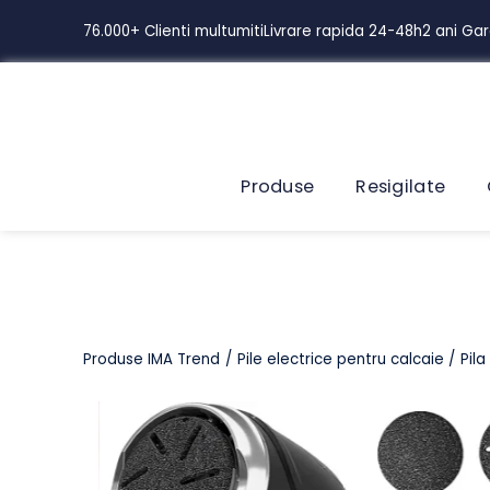
Skip
76.000+ Clienti multumiti
Livrare rapida 24-48h
2 ani
to
content
Produse
Resigilate
Produse IMA Trend
Pile electrice pentru calcaie