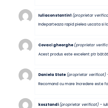
(Preluat eMag)
Profir Alexandru-Maricel
(propri
Un produs bun (Preluat eMag)
Iuliaconstantin1
(proprietar veri
Indeparteaza rapid pielea uscata si 
Covaci gheorghe
(proprietar ver
Acest produs este excelent ptr b