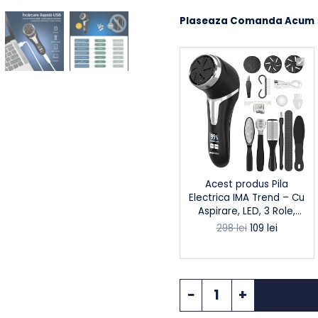
Plaseaza Comanda
Acest produs
Pil
Electrica IMA Trend 
Aspirare, LED, 3 Ro
2200 rpm, USB,
298
lei
109
lei
Impermeabila, neg