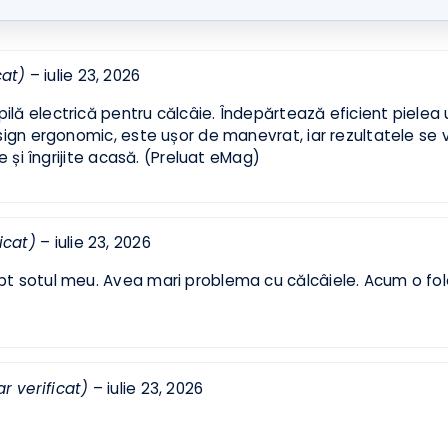
ificat)
–
iulie 23, 2026
ilă electrică pentru călcâie. Îndepărtează eficient piele
n design ergonomic, este ușor de manevrat, iar rezultate
 fine și îngrijite acasă. (Preluat eMag)
rificat)
–
iulie 23, 2026
lt pt sotul meu. Avea mari problema cu călcâiele. Acum