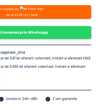
fost:
25 lei.
ADAUGĂ ÎN COȘ
67 lei.
Cumpără cu
de la 37.25 LEI / lună
alcaie_aspirare_ima
e costul de 0,91 lei aferent colectării, tratării și eliminării DEEE
e costul de 0.055 lei aferent colectarii, tratarii si eliminarii
ilor.
ude TVA.