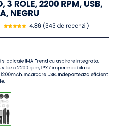
TRICA IMA TREND – CU
LED, 3 ROLE, 2200 RPM, USB,
BILA, NEGRU
4.86 (
343
de recenzii)
Evaluat
342
la
4.86
din 5
pe baza a
de
evaluări de
la clienți
u talpi si calcaie IMA Trend cu aspirare integrata,
abrazive, viteza 2200 rpm, IPX7 impermeabila si
cabil 1200mAh. Incarcare USB. Indeparteaza eficient
lusurile.