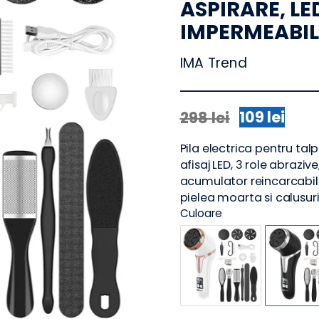
PILA ELEC
ASPIRARE, 
IMPERMEA
IMA Trend
109
lei
298
lei
Prețul
Prețul
inițial
curent
Pila electrica pentr
a
este:
afisaj LED, 3 role 
fost:
109 lei.
acumulator reincar
298 lei.
pielea moarta si ca
Culoare